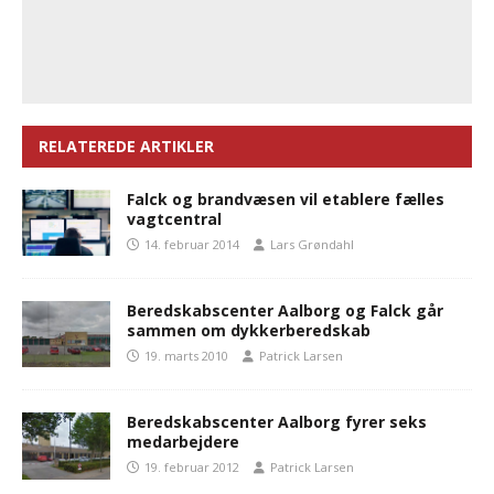
RELATEREDE ARTIKLER
Falck og brandvæsen vil etablere fælles
vagtcentral
14. februar 2014
Lars Grøndahl
Beredskabscenter Aalborg og Falck går
sammen om dykkerberedskab
19. marts 2010
Patrick Larsen
Beredskabscenter Aalborg fyrer seks
medarbejdere
19. februar 2012
Patrick Larsen