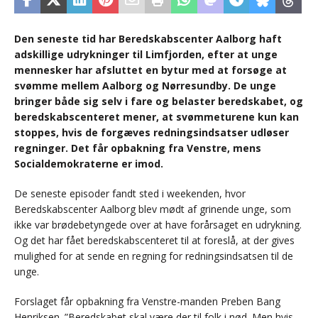
Den seneste tid har Beredskabscenter Aalborg haft
adskillige udrykninger til Limfjorden, efter at unge
mennesker har afsluttet en bytur med at forsøge at
svømme mellem Aalborg og Nørresundby. De unge
bringer både sig selv i fare og belaster beredskabet, og
beredskabscenteret mener, at svømmeturene kun kan
stoppes, hvis de forgæves redningsindsatser udløser
regninger. Det får opbakning fra Venstre, mens
Socialdemokraterne er imod.
De seneste episoder fandt sted i weekenden, hvor
Beredskabscenter Aalborg blev mødt af grinende unge, som
ikke var brødebetyngede over at have forårsaget en udrykning.
Og det har fået beredskabscenteret til at foreslå, at der gives
mulighed for at sende en regning for redningsindsatsen til de
unge.
Forslaget får opbakning fra Venstre-manden Preben Bang
Henriksen. ”Beredskabet skal være der til folk i nød. Men hvis