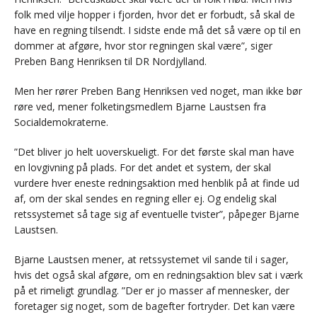
folk med vilje hopper i fjorden, hvor det er forbudt, så skal de
have en regning tilsendt. I sidste ende må det så være op til en
dommer at afgøre, hvor stor regningen skal være”, siger
Preben Bang Henriksen til DR Nordjylland.
Men her rører Preben Bang Henriksen ved noget, man ikke bør
røre ved, mener folketingsmedlem Bjarne Laustsen fra
Socialdemokraterne.
”Det bliver jo helt uoverskueligt. For det første skal man have
en lovgivning på plads. For det andet et system, der skal
vurdere hver eneste redningsaktion med henblik på at finde ud
af, om der skal sendes en regning eller ej. Og endelig skal
retssystemet så tage sig af eventuelle tvister”, påpeger Bjarne
Laustsen.
Bjarne Laustsen mener, at retssystemet vil sande til i sager,
hvis det også skal afgøre, om en redningsaktion blev sat i værk
på et rimeligt grundlag. ”Der er jo masser af mennesker, der
foretager sig noget, som de bagefter fortryder. Det kan være