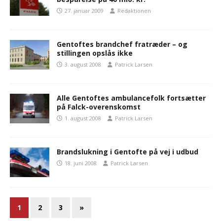
27. januar 2009
Redaktionen
Gentoftes brandchef fratræder – og
stillingen opslås ikke
3. august 2008
Patrick Larsen
Alle Gentoftes ambulancefolk fortsætter
på Falck-overenskomst
1. august 2008
Patrick Larsen
Brandslukning i Gentofte på vej i udbud
18. juni 2008
Patrick Larsen
1
2
3
»