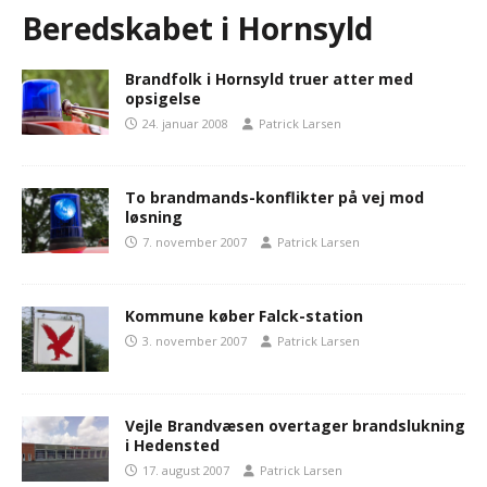
Beredskabet i Hornsyld
Brandfolk i Hornsyld truer atter med
opsigelse
24. januar 2008
Patrick Larsen
To brandmands-konflikter på vej mod
løsning
7. november 2007
Patrick Larsen
Kommune køber Falck-station
3. november 2007
Patrick Larsen
Vejle Brandvæsen overtager brandslukning
i Hedensted
17. august 2007
Patrick Larsen