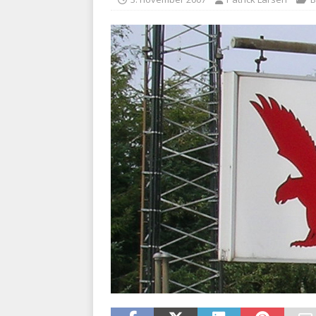
med at falde
BRANDVÆ
[ 5. august 2026 ]
Advarer:
i det offentlige
PRÆHOSP