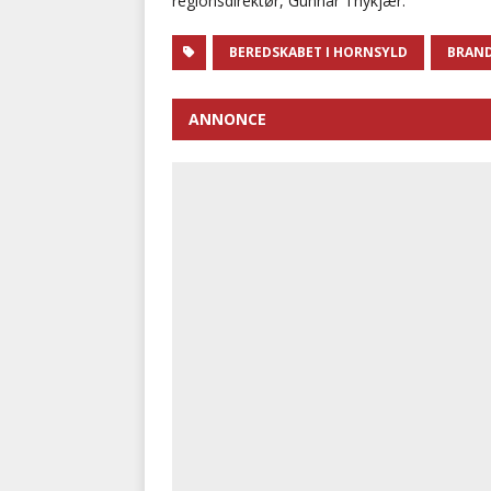
regionsdirektør, Gunnar Thykjær.
BEREDSKABET I HORNSYLD
BRAN
ANNONCE