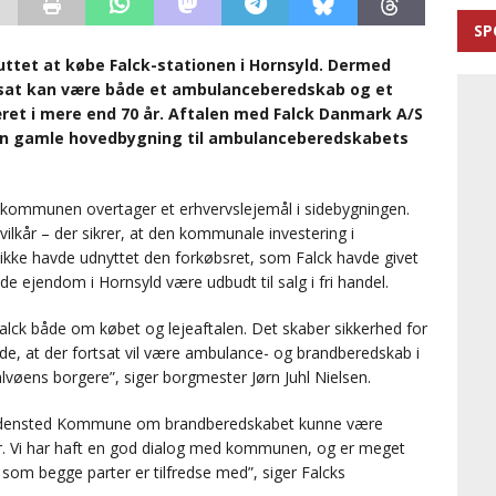
SP
ttet at købe Falck-stationen i Hornsyld. Dermed
tsat kan være både et ambulanceberedskab og et
ret i mere end 70 år. Aftalen med Falck Danmark A/S
den gamle hovedbygning til ambulanceberedskabets
kommunen overtager et erhvervslejemål i sidebygningen.
lkår – der sikrer, at den kommunale investering i
 ikke havde udnyttet den forkøbsret, som Falck havde givet
e ejendom i Hornsyld være udbudt til salg i fri handel.
 Falck både om købet og lejeaftalen. Det skaber sikkerhed for
de, at der fortsat vil være ambulance- og brandberedskab i
lvøens borgere”, siger borgmester Jørn Juhl Nielsen.
Hedensted Kommune om brandberedskabet kunne være
er. Vi har haft en god dialog med kommunen, og er meget
, som begge parter er tilfredse med”, siger Falcks