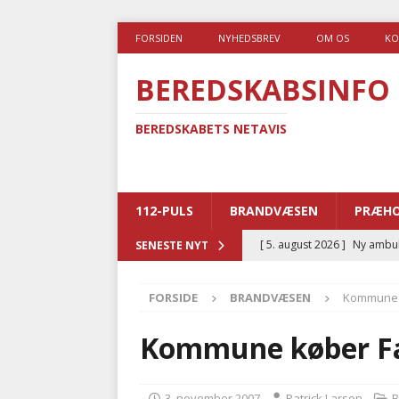
FORSIDEN
NYHEDSBREV
OM OS
KO
BEREDSKABSINFO
BEREDSKABETS NETAVIS
112-PULS
BRANDVÆSEN
PRÆHO
[ 5. august 2026 ]
Ny ambul
SENESTE NYT
[ 4. august 2026 ]
Brandvæs
FORSIDE
BRANDVÆSEN
Kommune k
BRANDVÆSEN
[ 4. august 2026 ]
Ny treåri
Kommune køber Fa
kriminalitet
POLITI
[ 3. august 2026 ]
Kommuner
3. november 2007
Patrick Larsen
B