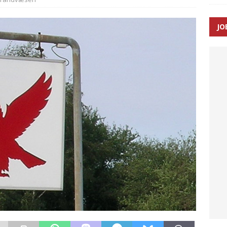
SEN
JO
 Udløb af sygetransporttilladelser kan sende 400.000 kørsler over
ITAL