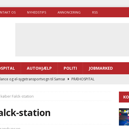
NTAKT OS
NYHEDSTIPS
ANNONCERING
RSS
SPITAL
AUTOHJÆLP
POLITI
JOBMARKED
ance og el-sygetransportvogn til Samsø
PRÆHOSPITAL
enerne brugte lidt længere tid på at komme af sted i 2025
øber Falck-station
KO
g politiuddannelse skal ruste betjentene til mere kompleks
lck-station
ne driver flere brandstationer, mens Falcks andel fortsætter
randvæsen