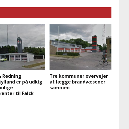
& Redning
Tre kommuner overvejer
ylland er på udkig
at lægge brandvæsener
mulige
sammen
enter til Falck