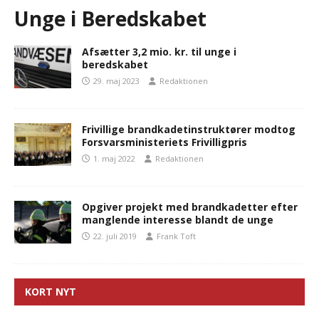
Unge i Beredskabet
Afsætter 3,2 mio. kr. til unge i
beredskabet
29. maj 2023
Redaktionen
Frivillige brandkadetinstruktører modtog
Forsvarsministeriets Frivilligpris
1. maj 2022
Redaktionen
Opgiver projekt med brandkadetter efter
manglende interesse blandt de unge
22. juli 2019
Frank Toft
KORT NYT