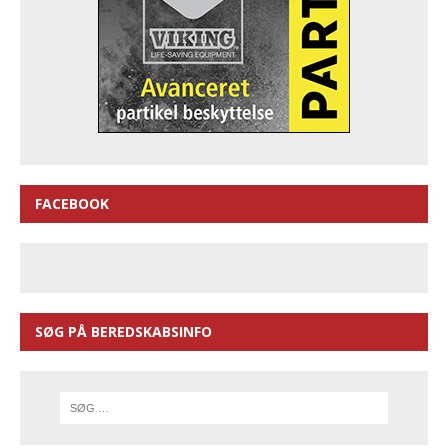
FACEBOOK
SØG PÅ BEREDSKABSINFO