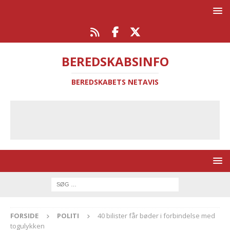
BEREDSKABSINFO
BEREDSKABETS NETAVIS
FORSIDE
POLITI
40 bilister får bøder i forbindelse med
togulykken