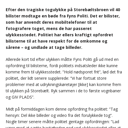
Efter den tragiske togulykke på Storebæltsbroen vil 40
bilister modtage en bøde fra Fyns Politi. Det er bilister,
som har anvendt deres mobiltelefoner til at
fotografere toget, mens de har passeret
ulykkesstedet. Politiet har ellers kraftigt opfordret
bilisterne til at have respekt for de omkomne og
sårene – og undlade at tage billeder.
Allerede kort tid efter ulykken måtte Fyns Politi gå ud med en
opfordring til bilisterne, fordi politiets indsatsleder ikke kunne
komme frem til ulykkesstedet. ”Hold nødsporet frit”, lød det fra
politiet, der lidt senere supplerede: ”Vi har fortsat store
problemer med at udrykningskøretøjer [ikke] kan komme frem
til ulykken på Storebælt. Ryk sammen i de to første vognbaner
og GIV PLADS”.
Midt på formiddagen kom denne opfordring fra politiet: ”Tag
hensyn: Del ikke billeder og video fra det forulykkede tog”.
Nogle timer senere måtte politiet gentage opfordringen: ”Lad
være med at sætte hastigheden ned ved ulykkesstedet eller at