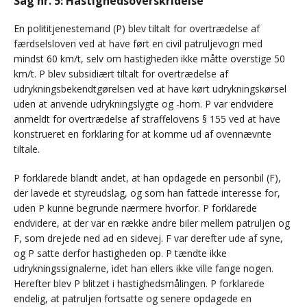
Sag nr. 5: Hastighedsoverskridelse
En polititjenestemand (P) blev tiltalt for overtrædelse af
færdselsloven ved at have ført en civil patruljevogn med
mindst 60 km/t, selv om hastigheden ikke måtte overstige 50
km/t. P blev subsidiært tiltalt for overtrædelse af
udrykningsbekendtgørelsen ved at have kørt udrykningskørsel
uden at anvende udrykningslygte og -horn. P var endvidere
anmeldt for overtrædelse af straffelovens § 155 ved at have
konstrueret en forklaring for at komme ud af ovennævnte
tiltale.
P forklarede blandt andet, at han opdagede en personbil (F),
der lavede et styreudslag, og som han fattede interesse for,
uden P kunne begrunde nærmere hvorfor. P forklarede
endvidere, at der var en række andre biler mellem patruljen og
F, som drejede ned ad en sidevej. F var derefter ude af syne,
og P satte derfor hastigheden op. P tændte ikke
udrykningssignalerne, idet han ellers ikke ville fange nogen.
Herefter blev P blitzet i hastighedsmålingen. P forklarede
endelig, at patruljen fortsatte og senere opdagede en