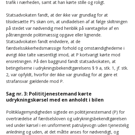
trafik i nærheden, samt at han kørte stille og roligt.
Statsadvokaten fandt, at der ikke var grundlag for at
tilsidesætte P’s skøn om, at undladelsen af at følge skiltningen
på stedet var nødvendig med henblik på varetagelse af en
påtrængende politimæssig opgave eller lignende.
Statsadvokaten fandt endvidere, at de
færdselssikkerhedsmæssige forhold og omstændighederne i
øvrigt ikke talte væsentligt imod, at P kortvarigt kørte mod
ensretningen. På den baggrund fandt statsadvokaten, at
betingelserne i udrykningsbekendtgørelsens § 9 a, stk. 1, jf. stk.
2, var opfyldt, hvorfor der ikke var grundlag for at gøre et
strafansvar gældende mod P.
Sag nr. 3: Polititjenestemand kørte
udrykningskørsel med en anholdt i bilen
Politiklagemyndigheden sigtede en polititjenestemand (P) for
overtrædelse af færdselsloven og udrykningsbekendtgørelsen
ved under kørsel i en uniformeret patruljevogn uden tjenestelig
anledning og uden, at det måtte anses for nødvendigt, og