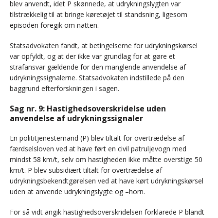
blev anvendt, idet P skønnede, at udrykningslygten var
tilstrækkelig til at bringe køretøjet til standsning, ligesom
episoden foregik om natten.
Statsadvokaten fandt, at betingelserne for udrykningskørsel
var opfyldt, og at der ikke var grundlag for at gøre et
strafansvar gældende for den manglende anvendelse af
udrykningssignalerne. Statsadvokaten indstillede på den
baggrund efterforskningen i sagen.
Sag nr. 9: Hastighedsoverskridelse uden
anvendelse af udrykningssignaler
En polititjenestemand (P) blev tiltalt for overtrædelse af
færdselsloven ved at have ført en civil patruljevogn med
mindst 58 km/t, selv om hastigheden ikke måtte overstige 50
km/t. P blev subsidiært tiltalt for overtrædelse af
udrykningsbekendtgørelsen ved at have kørt udrykningskørsel
uden at anvende udrykningslygte og –horn.
For så vidt angik hastighedsoverskridelsen forklarede P blandt