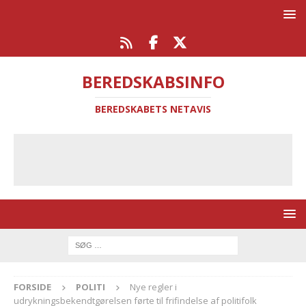
BEREDSKABSINFO
BEREDSKABETS NETAVIS
FORSIDE
POLITI
Nye regler i
udrykningsbekendtgørelsen førte til frifindelse af politifolk