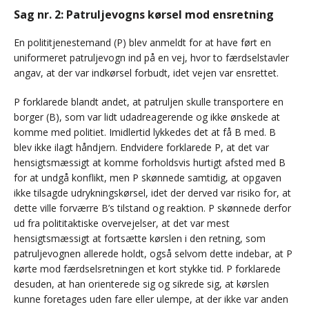
Sag nr. 2: Patruljevogns kørsel mod ensretning
En polititjenestemand (P) blev anmeldt for at have ført en
uniformeret patruljevogn ind på en vej, hvor to færdselstavler
angav, at der var indkørsel forbudt, idet vejen var ensrettet.
P forklarede blandt andet, at patruljen skulle transportere en
borger (B), som var lidt udadreagerende og ikke ønskede at
komme med politiet. Imidlertid lykkedes det at få B med. B
blev ikke ilagt håndjern. Endvidere forklarede P, at det var
hensigtsmæssigt at komme forholdsvis hurtigt afsted med B
for at undgå konflikt, men P skønnede samtidig, at opgaven
ikke tilsagde udrykningskørsel, idet der derved var risiko for, at
dette ville forværre B’s tilstand og reaktion. P skønnede derfor
ud fra polititaktiske overvejelser, at det var mest
hensigtsmæssigt at fortsætte kørslen i den retning, som
patruljevognen allerede holdt, også selvom dette indebar, at P
kørte mod færdselsretningen et kort stykke tid. P forklarede
desuden, at han orienterede sig og sikrede sig, at kørslen
kunne foretages uden fare eller ulempe, at der ikke var anden