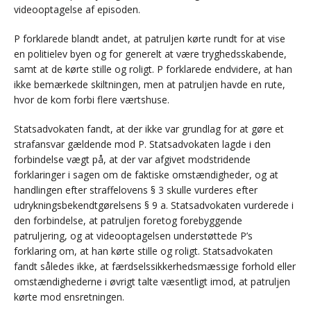
videooptagelse af episoden.
P forklarede blandt andet, at patruljen kørte rundt for at vise
en politielev byen og for generelt at være tryghedsskabende,
samt at de kørte stille og roligt. P forklarede endvidere, at han
ikke bemærkede skiltningen, men at patruljen havde en rute,
hvor de kom forbi flere værtshuse.
Statsadvokaten fandt, at der ikke var grundlag for at gøre et
strafansvar gældende mod P. Statsadvokaten lagde i den
forbindelse vægt på, at der var afgivet modstridende
forklaringer i sagen om de faktiske omstændigheder, og at
handlingen efter straffelovens § 3 skulle vurderes efter
udrykningsbekendtgørelsens § 9 a. Statsadvokaten vurderede i
den forbindelse, at patruljen foretog forebyggende
patruljering, og at videooptagelsen understøttede P’s
forklaring om, at han kørte stille og roligt. Statsadvokaten
fandt således ikke, at færdselssikkerhedsmæssige forhold eller
omstændighederne i øvrigt talte væsentligt imod, at patruljen
kørte mod ensretningen.