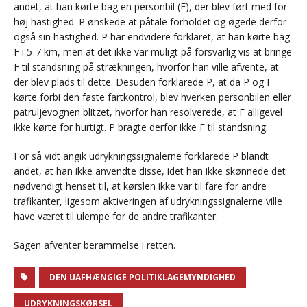
andet, at han kørte bag en personbil (F), der blev ført med for
høj hastighed. P ønskede at påtale forholdet og øgede derfor
også sin hastighed. P har endvidere forklaret, at han kørte bag
F i 5-7 km, men at det ikke var muligt på forsvarlig vis at bringe
F til standsning på strækningen, hvorfor han ville afvente, at
der blev plads til dette. Desuden forklarede P, at da P og F
kørte forbi den faste fartkontrol, blev hverken personbilen eller
patruljevognen blitzet, hvorfor han resolverede, at F alligevel
ikke kørte for hurtigt. P bragte derfor ikke F til standsning.
For så vidt angik udrykningssignalerne forklarede P blandt
andet, at han ikke anvendte disse, idet han ikke skønnede det
nødvendigt henset til, at kørslen ikke var til fare for andre
trafikanter, ligesom aktiveringen af udrykningssignalerne ville
have været til ulempe for de andre trafikanter.
Sagen afventer berammelse i retten.
DEN UAFHÆNGIGE POLITIKLAGEMYNDIGHED
UDRYKNINGSKØRSEL