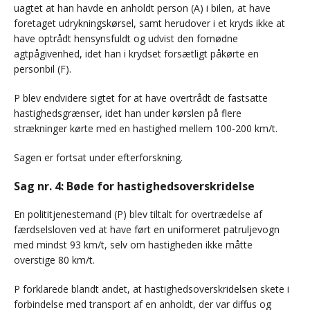
uagtet at han havde en anholdt person (A) i bilen, at have
foretaget udrykningskørsel, samt herudover i et kryds ikke at
have optrådt hensynsfuldt og udvist den fornødne
agtpågivenhed, idet han i krydset forsætligt påkørte en
personbil (F).
P blev endvidere sigtet for at have overtrådt de fastsatte
hastighedsgrænser, idet han under kørslen på flere
strækninger kørte med en hastighed mellem 100-200 km/t.
Sagen er fortsat under efterforskning.
Sag nr. 4: Bøde for hastighedsoverskridelse
En polititjenestemand (P) blev tiltalt for overtrædelse af
færdselsloven ved at have ført en uniformeret patruljevogn
med mindst 93 km/t, selv om hastigheden ikke måtte
overstige 80 km/t.
P forklarede blandt andet, at hastighedsoverskridelsen skete i
forbindelse med transport af en anholdt, der var diffus og