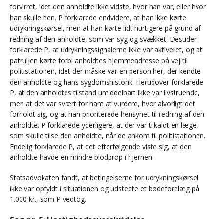
forvirret, idet den anholdte ikke vidste, hvor han var, eller hvor
han skulle hen. P forklarede endvidere, at han ikke kørte
udrykningskørsel, men at han kørte lidt hurtigere på grund af
redning af den anholdte, som var syg og svækket. Desuden
forklarede P, at udrykningssignalerne ikke var aktiveret, og at
patruljen kørte forbi anholdtes hjemmeadresse på vej til
politistationen, idet der måske var en person her, der kendte
den anholdte og hans sygdomshistorik. Herudover forklarede
P, at den anholdtes tilstand umiddelbart ikke var livstruende,
men at det var svært for ham at vurdere, hvor alvorligt det
forholdt sig, og at han prioriterede hensynet til redning af den
anholdte. P forklarede yderligere, at der var tilkaldt en læge,
som skulle tilse den anholdte, når de ankom til politistationen.
Endelig forklarede P, at det efterfølgende viste sig, at den
anholdte havde en mindre blodprop i hjernen.
Statsadvokaten fandt, at betingelserne for udrykningskørsel
ikke var opfyldt i situationen og udstedte et bødeforelæg på
1.000 kr., som P vedtog.