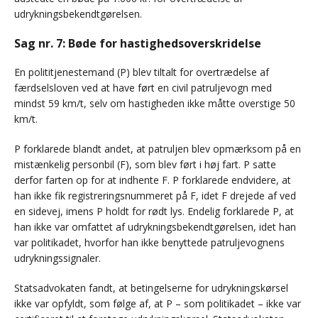
udrykningsbekendtgørelsen.
Sag nr. 7: Bøde for hastighedsoverskridelse
En polititjenestemand (P) blev tiltalt for overtrædelse af
færdselsloven ved at have ført en civil patruljevogn med
mindst 59 km/t, selv om hastigheden ikke måtte overstige 50
km/t.
P forklarede blandt andet, at patruljen blev opmærksom på en
mistænkelig personbil (F), som blev ført i høj fart. P satte
derfor farten op for at indhente F. P forklarede endvidere, at
han ikke fik registreringsnummeret på F, idet F drejede af ved
en sidevej, imens P holdt for rødt lys. Endelig forklarede P, at
han ikke var omfattet af udrykningsbekendtgørelsen, idet han
var politikadet, hvorfor han ikke benyttede patruljevognens
udrykningssignaler.
Statsadvokaten fandt, at betingelserne for udrykningskørsel
ikke var opfyldt, som følge af, at P – som politikadet – ikke var