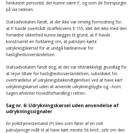
henkastet personbil, der kunne være F, og som de forespurgte
på via radioen.
Statsadvokaten fandt, at der ikke var rimelig formodning for,
at P havde overtrådt straffelovens § 155, idet det ikke med den
fornødne sikkerhed kunne lægges til grund, at P havde
konstrueret en forklaring om, at patruljen kørte
udrykningskørsel for at undgå bødeansvar for
hastighedsoverskridelsen.
Statsadvokaten fandt dog, at der var tilstrækkeligt grundlag for
at rejse tiltale for hastighedsoverskridelsen, subsidiært for
overtrædelse af udrykningsbekendtgørelsen ved at have kørt
udrykningskørsel uden at anvende udrykningslygte og –horn.
Sagen afventer hovedforhandling i retten.
Sag nr. 6: Udrykningskørsel uden anvendelse af
udrykningssignaler
En polititjenestemand (P) blev som fører af en civil
patruljevogn målt til at have kørt mindst 56 km/t, selv om den