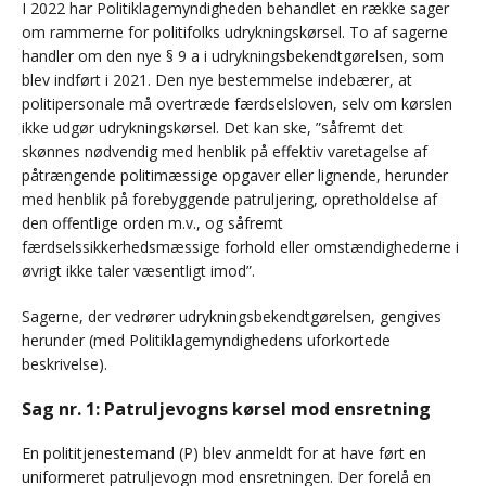
I 2022 har Politiklagemyndigheden behandlet en række sager
om rammerne for politifolks udrykningskørsel. To af sagerne
handler om den nye § 9 a i udrykningsbekendtgørelsen, som
blev indført i 2021. Den nye bestemmelse indebærer, at
politipersonale må overtræde færdselsloven, selv om kørslen
ikke udgør udrykningskørsel. Det kan ske, ”såfremt det
skønnes nødvendig med henblik på effektiv varetagelse af
påtrængende politimæssige opgaver eller lignende, herunder
med henblik på forebyggende patruljering, opretholdelse af
den offentlige orden m.v., og såfremt
færdselssikkerhedsmæssige forhold eller omstændighederne i
øvrigt ikke taler væsentligt imod”.
Sagerne, der vedrører udrykningsbekendtgørelsen, gengives
herunder (med Politiklagemyndighedens uforkortede
beskrivelse).
Sag nr. 1: Patruljevogns kørsel mod ensretning
En polititjenestemand (P) blev anmeldt for at have ført en
uniformeret patruljevogn mod ensretningen. Der forelå en