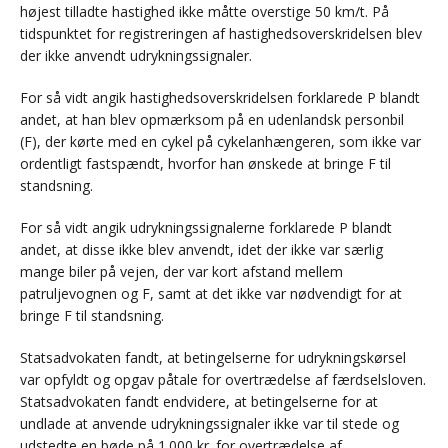
højest tilladte hastighed ikke måtte overstige 50 km/t. På
tidspunktet for registreringen af hastighedsoverskridelsen blev
der ikke anvendt udrykningssignaler.
For så vidt angik hastighedsoverskridelsen forklarede P blandt
andet, at han blev opmærksom på en udenlandsk personbil
(F), der kørte med en cykel på cykelanhængeren, som ikke var
ordentligt fastspændt, hvorfor han ønskede at bringe F til
standsning.
For så vidt angik udrykningssignalerne forklarede P blandt
andet, at disse ikke blev anvendt, idet der ikke var særlig
mange biler på vejen, der var kort afstand mellem
patruljevognen og F, samt at det ikke var nødvendigt for at
bringe F til standsning.
Statsadvokaten fandt, at betingelserne for udrykningskørsel
var opfyldt og opgav påtale for overtrædelse af færdselsloven.
Statsadvokaten fandt endvidere, at betingelserne for at
undlade at anvende udrykningssignaler ikke var til stede og
udstedte en bøde på 1.000 kr. for overtrædelse af