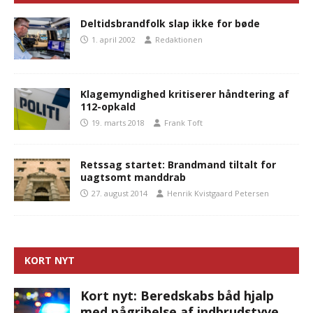
Deltidsbrandfolk slap ikke for bøde
1. april 2002
Redaktionen
Klagemyndighed kritiserer håndtering af
112-opkald
19. marts 2018
Frank Toft
Retssag startet: Brandmand tiltalt for
uagtsomt manddrab
27. august 2014
Henrik Kvistgaard Petersen
KORT NYT
Kort nyt: Beredskabs båd hjalp
med pågribelse af indbrudstyve