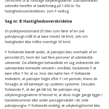
certificeret til at foretage udrykningskørsel. Statsadvokaten
udstedte herefter et bødeforlæg på 1.000 kr. for
hastighedsoverskridelsen, som P vedtog.
Sag nr. 8: Hastighedsoverskridelse
En polititjenestemand (P) blev som fører af en civil
patruljevogn målt til at køre mindst 58 km/t, selv om
hastigheden ikke måtte overstige 50 km/t.
P forklarede blandt andet, at patruljen blev overhalet af en
personbil (F), hvori der sad flere personer af udenlandsk
udseende. Da afdelingen behandlede en sag vedrørende det
udenlandske kriminelle netværk i området, besluttede P at
køre efter F for at se, hvor den kørte hen. P forklarede
endvidere, at patruljen fulgte efter F i en periode, imens de
forsøgte at slå køretøjet op i politiets systemer. Desuden
forklarede P, at der gik lidt tid, før patruljen slog
udrykningssignalerne til henset til, at disse nogle gange ligger i
handskerummet eller under passagersædet i de civile
patruljevogne. P forklarede endelig, at udrykningshornet ikke