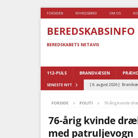
FORSIDEN
NYHEDSBREV
OM OS
KO
BEREDSKABSINFO
BEREDSKABETS NETAVIS
112-PULS
BRANDVÆSEN
PRÆHO
[ 6. august 2026 ]
Brandvæs
SENESTE NYT
BRANDVÆSEN
FORSIDE
POLITI
76-årig kvinde dr
[ 5. august 2026 ]
Advarer:
i det offentlige
PRÆHOSP
76-årig kvinde dr
[ 5. august 2026 ]
Ny ambul
med patruljevogn
[ 4. august 2026 ]
Brandvæs