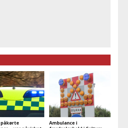
 påkørte
Ambulance i