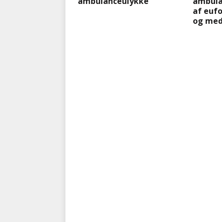
ambulanceulykke
ambula
af eufo
og med