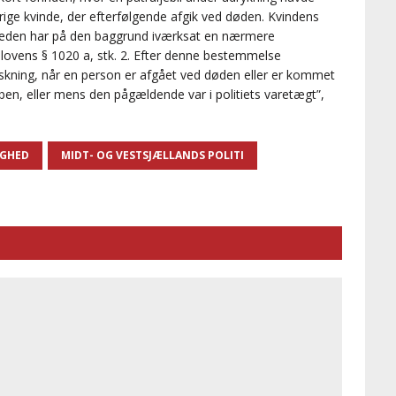
rige kvinde, der efterfølgende afgik ved døden. Kvindens
gheden har på den baggrund iværksat en nærmere
elovens § 1020 a, stk. 2. Efter denne bestemmelse
skning, når en person er afgået ved døden eller er kommet
griben, eller mens den pågældende var i politiets varetægt”,
IGHED
MIDT- OG VESTSJÆLLANDS POLITI