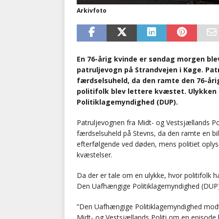
Arkivfoto
En 76-årig kvinde er søndag morgen ble
patruljevogn på Strandvejen i Køge. Pat
færdselsuheld, da den ramte den 76-åri
politifolk blev lettere kvæstet. Ulykke
Politiklagemyndighed (DUP).
Patruljevognen fra Midt- og Vestsjællands Pol
færdselsuheld på Stevns, da den ramte en bi
efterfølgende ved døden, mens politiet oplyse
kvæstelser.
Da der er tale om en ulykke, hvor politifolk h
Den Uafhængige Politiklagemyndighed (DUP)
”Den Uafhængige Politiklagemyndighed modto
Midt- og Vestsjællands Politi om en episode 