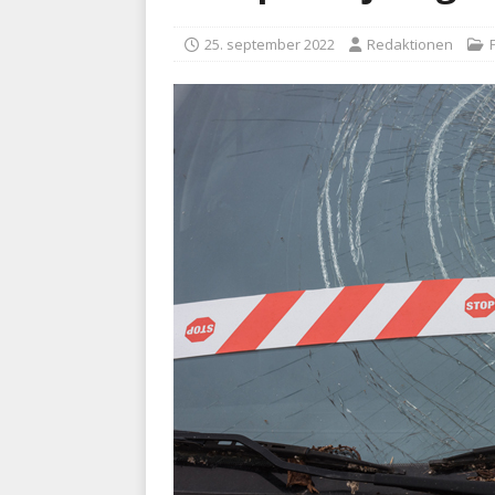
BRANDVÆSEN
25. september 2022
Redaktionen
P
[ 7. august 2026 ]
Branche k
nødsporet
AUTOHJÆLP