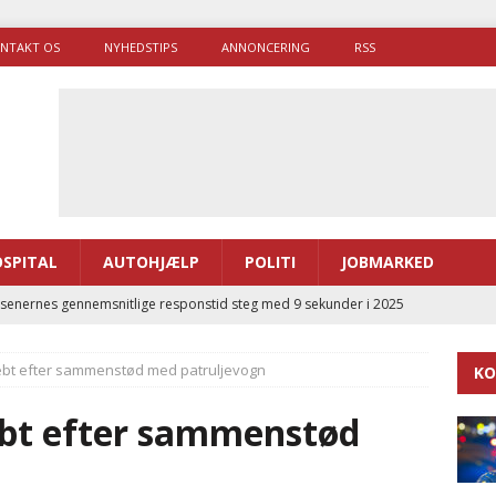
NTAKT OS
NYHEDSTIPS
ANNONCERING
RSS
SPITAL
AUTOHJÆLP
POLITI
JOBMARKED
enernes gennemsnitlige responstid steg med 9 sekunder i 2025
æbt efter sammenstød med patruljevogn
KO
 Udløb af sygetransporttilladelser kan sende 400.000 kørsler over
ITAL
æbt efter sammenstød
ance og el-sygetransportvogn til Samsø
PRÆHOSPITAL
enerne brugte lidt længere tid på at komme af sted i 2025