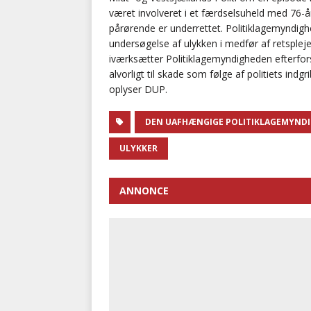
været involveret i et færdselsuheld med 76-å
pårørende er underrettet. Politiklagemyndi
undersøgelse af ulykken i medfør af retsplej
iværksætter Politiklagemyndigheden efterfor
alvorligt til skade som følge af politiets ind
oplyser DUP.
DEN UAFHÆNGIGE POLITIKLAGEMYND
ULYKKER
ANNONCE