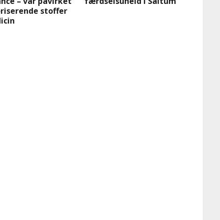
nce – var påvirket
færdselsuheld i Saltum
riserende stoffer
icin