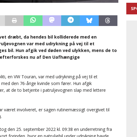
SP
vet dræbt, da hendes bil kolliderede med en
ruljevognen var med udrykning på vej til et
ges bil. Hun afgik ved døden ved ulykken, mens de to
n efterforskes nu af Den Uafhængige
iti, en VW Touran, var med udrykning på vej til et
l med den 76-årige kvinde som fører. Hun afgik
r, at de to betjente i patruljevognen slap med lettere
ar været involveret, er sagen rutinemæssigt overgivet til
.
g den 25. september 2022 kl. 09:38 en underretning fra
kort forinden, hvor en patruljebil under udrykning havde