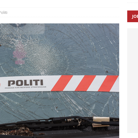
oliti
JO
ræver at beskyttelseskøretøjer bliver lovpligtige ved arbejde i