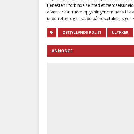
tjenesten i forbindelse med et færdselsuheld
afventer nærmere oplysninger om hans tilstan
underrettet og til stede på hospitalet”, siger K
ØSTJYLLANDS POLITI
ULYKKER
ANNONCE