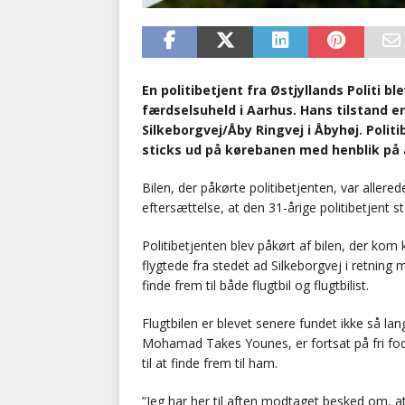
En politibetjent fra Østjyllands Politi b
færdselsuheld i Aarhus. Hans tilstand er 
Silkeborgvej/Åby Ringvej i Åbyhøj. Politi
sticks ud på kørebanen med henblik på a
Bilen, der påkørte politibetjenten, var allered
eftersættelse, at den 31-årige politibetjent s
Politibetjenten blev påkørt af bilen, der kom
flygtede fra stedet ad Silkeborgvej i retning
finde frem til både flugtbil og flugtbilist.
Flugtbilen er blevet senere fundet ikke så la
Mohamad Takes Younes, er fortsat på fri fod.
til at finde frem til ham.
”Jeg har her til aften modtaget besked om, at