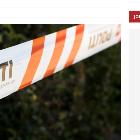
SEN
JO
 Udløb af sygetransporttilladelser kan sende 400.000 kørsler over
ITAL