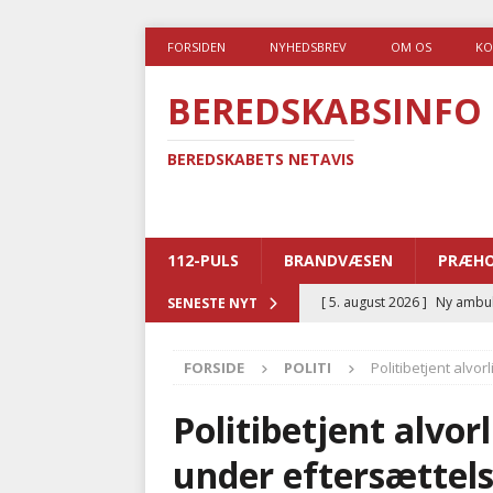
FORSIDEN
NYHEDSBREV
OM OS
KO
BEREDSKABSINFO
BEREDSKABETS NETAVIS
112-PULS
BRANDVÆSEN
PRÆHO
[ 5. august 2026 ]
Ny ambul
SENESTE NYT
[ 4. august 2026 ]
Brandvæs
FORSIDE
POLITI
Politibetjent alvo
BRANDVÆSEN
[ 4. august 2026 ]
Ny treåri
Politibetjent alvor
kriminalitet
POLITI
under eftersættel
[ 3. august 2026 ]
Kommuner