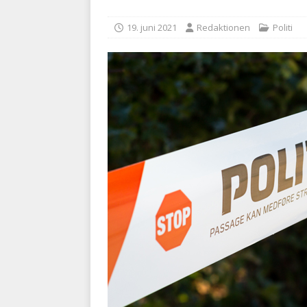
med at falde
BRANDVÆ
19. juni 2021
Redaktionen
Politi
[ 5. august 2026 ]
Advarer:
i det offentlige
PRÆHOSP