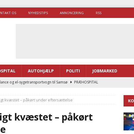
NTAKT OS
NYHEDSTIPS
ANNONCERING
RSS
SPITAL
AUTOHJÆLP
POLITI
JOBMARKED
ance og el-sygetransportvogn til Samsø
PRÆHOSPITAL
enerne brugte lidt længere tid på at komme af sted i 2025
rligt kvæstet – påkørt under eftersættelse
KO
g politiuddannelse skal ruste betjentene til mere kompleks
ligt kvæstet – påkørt
se
ne driver flere brandstationer, mens Falcks andel fortsætter