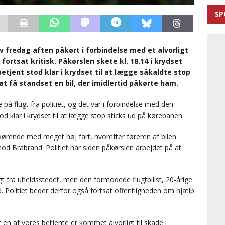
SP
lev fredag aften påkørt i forbindelse med et alvorligt
fortsat kritisk. Påkørslen skete kl. 18.14 i krydset
betjent stod klar i krydset til at lægge såkaldte stop
t få standset en bil, der imidlertid påkørte ham.
e på flugt fra politiet, og det var i forbindelse med den
tod klar i krydset til at lægge stop sticks ud på kørebanen.
 kørende med meget høj fart, hvorefter føreren af bilen
 mod Brabrand. Politiet har siden påkørslen arbejdet på at
ngt fra uheldsstedet, men den formodede flugtbilist, 20-årige
 Politiet beder derfor også fortsat offentligheden om hjælp
 en af vores betjente er kommet alvorligt til skade i