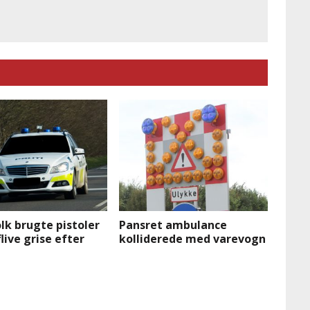
olk brugte pistoler
Pansret ambulance
flive grise efter
kolliderede med varevogn