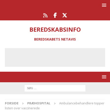
BEREDSKABSINFO
BEREDSKABETS NETAVIS
FORSIDE
PRÆHOSPITAL
Ambulancebehandlere topper
listen over vaccinerede