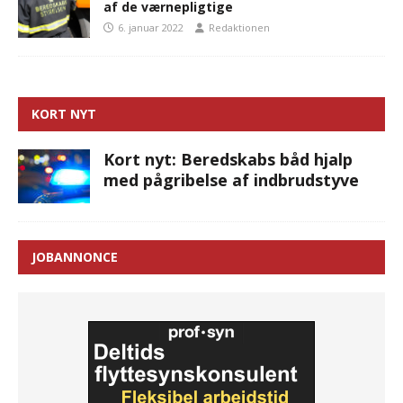
af de værnepligtige
6. januar 2022
Redaktionen
KORT NYT
Kort nyt: Beredskabs båd hjalp
med pågribelse af indbrudstyve
JOBANNONCE