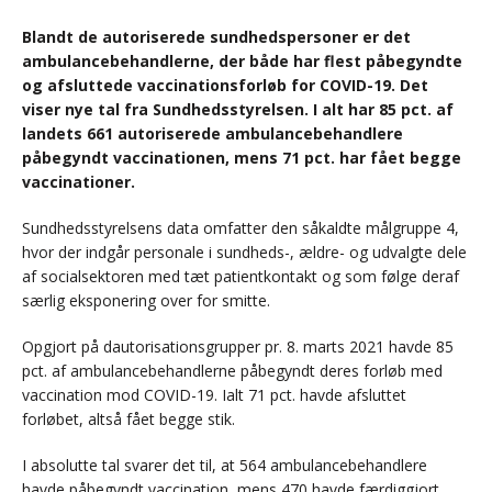
Blandt de autoriserede sundhedspersoner er det
ambulancebehandlerne, der både har flest påbegyndte
og afsluttede vaccinationsforløb for COVID-19. Det
viser nye tal fra Sundhedsstyrelsen. I alt har 85 pct. af
landets 661 autoriserede ambulancebehandlere
påbegyndt vaccinationen, mens 71 pct. har fået begge
vaccinationer.
Sundhedsstyrelsens data omfatter den såkaldte målgruppe 4,
hvor der indgår personale i sundheds-, ældre- og udvalgte dele
af socialsektoren med tæt patientkontakt og som følge deraf
særlig eksponering over for smitte.
Opgjort på dautorisationsgrupper pr. 8. marts 2021 havde 85
pct. af ambulancebehandlerne påbegyndt deres forløb med
vaccination mod COVID-19. Ialt 71 pct. havde afsluttet
forløbet, altså fået begge stik.
I absolutte tal svarer det til, at 564 ambulancebehandlere
havde påbegyndt vaccination, mens 470 havde færdiggjort