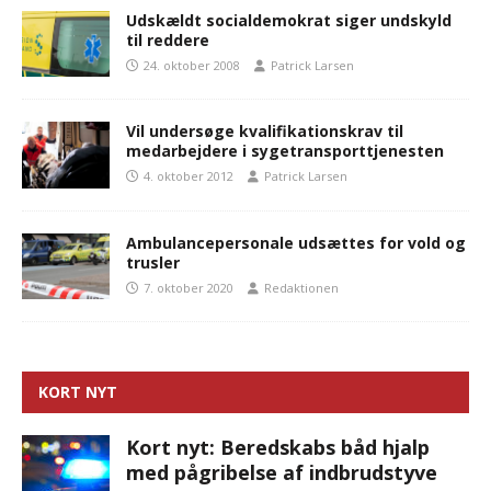
Udskældt socialdemokrat siger undskyld
til reddere
24. oktober 2008
Patrick Larsen
Vil undersøge kvalifikationskrav til
medarbejdere i sygetransporttjenesten
4. oktober 2012
Patrick Larsen
Ambulancepersonale udsættes for vold og
trusler
7. oktober 2020
Redaktionen
KORT NYT
Kort nyt: Beredskabs båd hjalp
med pågribelse af indbrudstyve