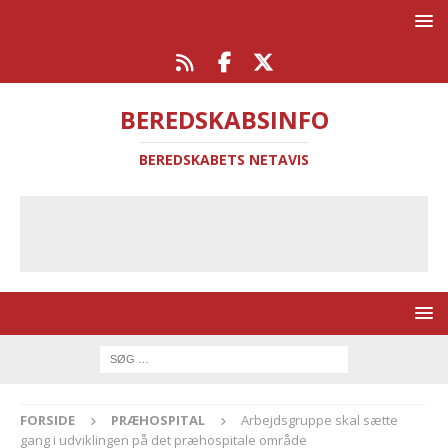
BEREDSKABSINFO
BEREDSKABETS NETAVIS
FORSIDE
PRÆHOSPITAL
Arbejdsgruppe skal sætte
gang i udviklingen på det præhospitale område