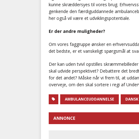
kunne skræddersyes til vores brug. Erhvervss
genkende den færdiguddannede ambulancebeha
her også vil være et udviklingspotentiale.
Er der andre muligheder?
Om vores faggruppe ønsker en erhvervsuddan
det bedste, er et vanskeligt spørgsmål at sva
Der kan uden tvivl opstilles skræmmebilleder
skal udvide perspektivet? Debattere det bre
for det andet? Måske når vi frem til, at uddan
overveje, om den skal sortere i regi af Unde
AMBULANCEUDDANNELSE
DANSK
ANNONCE