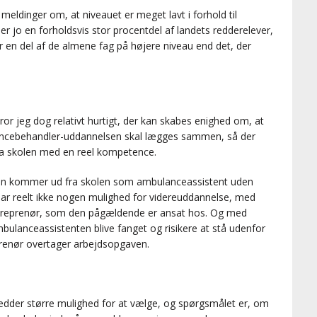
meldinger om, at niveauet er meget lavt i forhold til
r jo en forholdsvis stor procentdel af landets redderelever,
 en del af de almene fag på højere niveau end det, der
 jeg dog relativt hurtigt, der kan skabes enighed om, at
ncebehandler-uddannelsen skal lægges sammen, så der
a skolen med en reel kompetence.
eren kommer ud fra skolen som ambulanceassistent uden
 reelt ikke nogen mulighed for videreuddannelse, med
treprenør, som den pågældende er ansat hos. Og med
bulanceassistenten blive fanget og risikere at stå udenfor
prenør overtager arbejdsopgaven.
edder større mulighed for at vælge, og spørgsmålet er, om