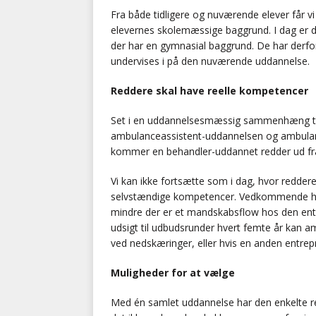
Fra både tidligere og nuværende elever får vi 
elevernes skolemæssige baggrund. I dag er de
der har en gymnasial baggrund. De har derfor
undervises i på den nuværende uddannelse.
Reddere skal have reelle kompetencer
Set i en uddannelsesmæssig sammenhæng tror
ambulanceassistent-uddannelsen og ambula
kommer en behandler-uddannet redder ud fr
Vi kan ikke fortsætte som i dag, hvor redd
selvstændige kompetencer. Vedkommende har
mindre der er et mandskabsflow hos den en
udsigt til udbudsrunder hvert femte år kan am
ved nedskæringer, eller hvis en anden entre
Muligheder for at vælge
Med én samlet uddannelse har den enkelte r