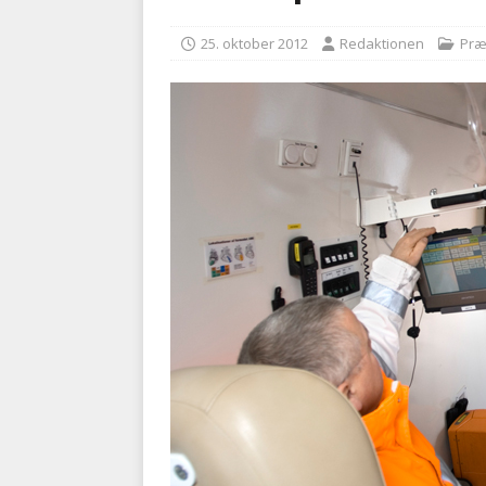
med at falde
BRANDVÆ
25. oktober 2012
Redaktionen
Præ
[ 5. august 2026 ]
Advarer:
i det offentlige
PRÆHOSP