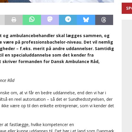
SP
t og ambulancebehandler skal lægges sammen, og
e være på professionsbachelor-niveau. Det vil nemlig
igheder – f.eks. merit på andre uddannelser. Samtidig
il en specialuddannelse som det kender fra
t skriver formanden for Dansk Ambulance Råd,
ance Råd
nske om, at vi får en bedre uddannelse, end den vi har i
altså en reel autorisation – så det er Sundhedsstyrelsen, der
al ikke være op til den enkelte entreprenør, som vi kender det
ger at fastlægge, hvilke kompetencer en
ve eller kunne uddannes til. Det bør i et land som Danmark