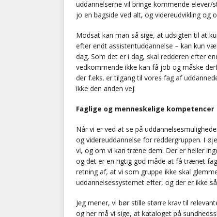
uddannelserne vil bringe kommende elever/stu
jo en bagside ved alt, og videreudvikling og op
Modsat kan man så sige, at udsigten til at k
efter endt assistentuddannelse – kan kun være
dag. Som det er i dag, skal redderen efter en
vedkommende ikke kan få job og måske derfo
der f.eks. er tilgang til vores fag af uddann
ikke den anden vej.
Faglige og menneskelige kompetencer
Når vi er ved at se på uddannelsesmuligheder
og videreuddannelse for reddergruppen. I øjeb
vi, og om vi kan træne dem. Der er heller ing
og det er en rigtig god måde at få trænet f
retning af, at vi som gruppe ikke skal glem
uddannelsessystemet efter, og der er ikke så st
Jeg mener, vi bør stille større krav til releva
og her må vi sige, at kataloget på sundhedssk