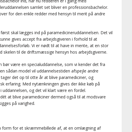
onsbachelor ind, når nu redderen er i gang med
leruddannelsen samlet set bliver en professionsbachelor.
mover for den enkle redder med hensyn til merit på andre
først skal lægges ind på paramedicineruddannelsen. Det vil
nne gives accept fra arbejdsgiveren i forhold til at
nnelsesforløb. Vi er nødt til at have in mente, at en stor
ed skelen til de driftsmæssige hensyn hos arbejdsgiverne.
n bør være en specialuddannelse, som vi kender det fra
en sådan model vil uddannelsestiden afspejle andre
ager det op til otte år at blive paramediciner, og
isk erfaring. Med nytænkningen gives der ikke køb på
i uddannelsen, og det vil klart være en fordel.
t at blive paramediciner dermed også til at modsvare
igges på varighed.
 en form for et skræmmebillede af, at en omlægning af