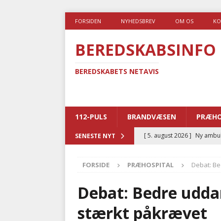
FORSIDEN
NYHEDSBREV
OM OS
KO
BEREDSKABSINFO
BEREDSKABETS NETAVIS
112-PULS
BRANDVÆSEN
PRÆHO
[ 5. august 2026 ]
Ny ambul
SENESTE NYT
[ 4. august 2026 ]
Brandvæs
FORSIDE
PRÆHOSPITAL
Debat: Be
BRANDVÆSEN
[ 4. august 2026 ]
Ny treåri
Debat: Bedre uddan
kriminalitet
POLITI
stærkt påkrævet
[ 3. august 2026 ]
Kommuner