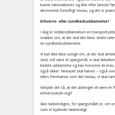
kunne nationaliseres og ikke efter laveste 
økonomisk fornuftigt niveau, og det er præci
Erhvervs- eller sundhedsuddannelse?
I dag er redderuddannelsen en transportuddan
snakker om, at der skal den blive. Andre taler
en sundhedsuddannelse.
Vi kan ikke blive uenige om, at der skal ændr
sted, må være et spørgsmål, vi skal debatte
bedste uddannelse og kan honorere de krav, d
også sikker: Niveauet skal hæves – også ov
ellers fremhæver som det niveau, vi skal ra
Betyder det så, at det ubetinget vil være en 
erhvervsskole-regi?
Ikke nødvendigvis, for spørgsmålet er, om e
som er bydende nødvendigt.