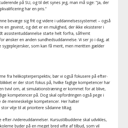
derende på SU, og til det synes jeg, man må sige: ”Ja, der
kvalificering har en pris.”
unne bevæge sig frit og videre i uddannelsessystemet – også
 en gevinst, og det er en mulighed, der ikke eksisterer i
dt assistentuddannelse starte helt forfra, såfremt
r ønsker en anden sundhedsuddannelse. Vi ser jo i dag, at
ede sygeplejersker, som kan få merit, men meritten gælder
ne fra helikopterperspektiv, bør vi også fokusere på efter-
likket er der stort fokus på, hvilke faglige kompetencer har
en tvivl om, at simulationstræning er kommet for at blive,
aglige kompetencer på. Dog skal opfordringen også pege i
me de menneskelige kompetencer. Her halter
or vilje til at prioritere sådanne tiltag.
nte efter-/videreuddannelser. Kursustilbuddene skal udvikles,
olerne byder på en meget bred vifte af tilbud, som vil