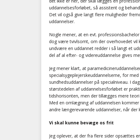
det ikke er her, der skal lægges en professi
uddannelsesforløbet, så assistent og behand
Det vil også give langt flere muligheder fre
uddannelser.
Nogle mener, at en evt. professionsbachelor 
dog være tvivlsomt, om der overhovedet vil ku
undvære en uddannet redder i så langt et udda
del af al efter- og videreuddannelse gives m
Jeg mener klart, at paramedicineruddannelse
specialsygeplejerskeuddannelserne, for med 
sundhedsuddannelser på specialniveau. I dag t
størstedelen af uddannelsesforløbet er prakt
tidshorisonten, men der tillægges mere teori 
Med en omlægning af uddannelsen kommer dé
andre længerevarende uddannelser, når der k
Vi skal kunne bevæge os frit
Jeg oplever, at der fra flere sider opsættes