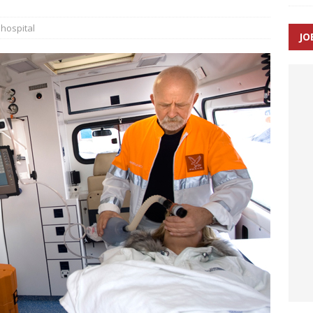
SEN
hospital
JO
 Udløb af sygetransporttilladelser kan sende 400.000 kørsler over
ITAL