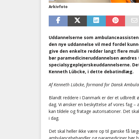
Arkivfoto
Uddannelserne som ambulanceassisten
den nye uddannelse vil med fordel kunn
give den enkelte redder langt flere mul
bør paramedicineruddannelsen ændres t
specialsygeplejerskeuddannelserne. De
Kenneth Lübcke, i dette debatindlæg.
Af Kenneth Lübcke, formand for Dansk Ambul
Blandt reddere i Danmark er der et udbredt ø
dag. Vi ønsker en beskyttelse af vores fag – 
kan tildele og fratage autorisationer. Det sk
i dag.
Det skal heller ikke være op til ganske få læ
ambulancebehandler og paramediciner bør ha