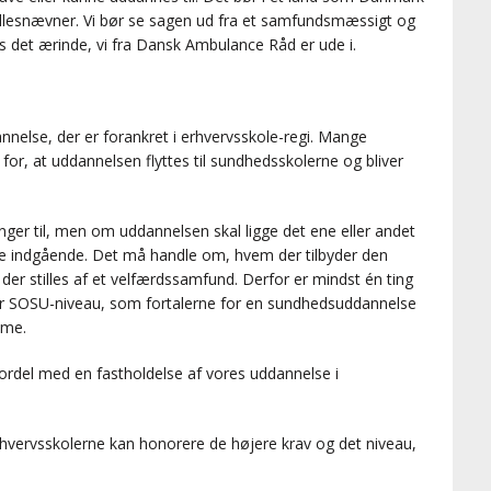
fællesnævner. Vi bør se sagen ud fra et samfundsmæssigt og
s det ærinde, vi fra Dansk Ambulance Råd er ude i.
nelse, der er forankret i erhvervsskole-regi. Mange
 for, at uddannelsen flyttes til sundhedsskolerne og bliver
inger til, men om uddannelsen skal ligge det ene eller andet
re indgående. Det må handle om, hvem der tilbyder den
er stilles af et velfærdssamfund. Derfor er mindst én ting
er SOSU-niveau, som fortalerne for en sundhedsuddannelse
mme.
fordel med en fastholdelse af vores uddannelse i
rhvervsskolerne kan honorere de højere krav og det niveau,