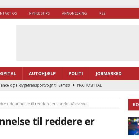
NTAKT OS
NYHEDSTIPS
ANNONCERING
RSS
SPITAL
AUTOHJÆLP
POLITI
JOBMARKED
ance og el-sygetransportvogn til Samsø
PRÆHOSPITAL
enerne brugte lidt længere tid på at komme af sted i 2025
dre uddannelse til reddere er stærkt påkrævet
KO
g politiuddannelse skal ruste betjentene til mere kompleks
nelse til reddere er
ne driver flere brandstationer, mens Falcks andel fortsætter