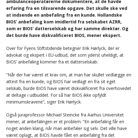
ambulanceoperatørerne dokumentere, at de havde
erfaring fra en tilsvarende opgave. Det skulle ske ved
at indsende en anbefaling fra en kunde. Hollandske
BIOS’ anbefaling kom imidlertid fra selskabet AZRR,
som er BIOS’ datterselskab og har samme direktør. Og
det burde have diskvalificeret BIOS, mener ekspert.
Over for Fyens Stiftstidende betegner Erik Hørlyck, der er
advokat og ekspert i EU-udbud, det som yderst uheldigt, at
BIOS’ anbefaling kommer fra et datterselskab:
”Når der har været et krav om, at man har skullet vedlægge en
attest fra en kunde, og BIOS har vedlagt en fra sit eget
selskab, burde BIOS have været diskvalificeret fra overhovedet
at deltage i udbuddet. For så har BIOS ikke opfyldt
minimumskravene”, siger Erik Hørlyck.
Også juraprofessor Michael Steincke fra Aarhus Universitet
mener, at anbefalingen er et problem. ”En anbefaling får en
noget anden klang, når man anbefaler sig selv. Det ville have
været oplagt, at BIOS havde fået en anbefaling fra det