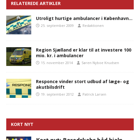
RELATEREDE ARTIKLER
Utroligt hurtige ambulancer i København…
25. september 2009
Redaktionen
Region Sjælland er klar til at investere 100
mio. kr. i ambulancer
15. november 2014
Søren Nyboe Knudsen
Responce vinder stort udbud af læge- og
akutbilsdrift
19. september 2012
Patrick Larsen
KORT NYT
Kort nyt: Beredskabs båd hjalp