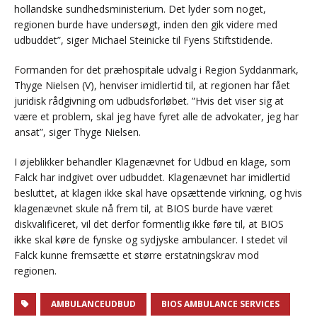
hollandske sundhedsministerium. Det lyder som noget,
regionen burde have undersøgt, inden den gik videre med
udbuddet”, siger Michael Steinicke til Fyens Stiftstidende.
Formanden for det præhospitale udvalg i Region Syddanmark,
Thyge Nielsen (V), henviser imidlertid til, at regionen har fået
juridisk rådgivning om udbudsforløbet. ”Hvis det viser sig at
være et problem, skal jeg have fyret alle de advokater, jeg har
ansat”, siger Thyge Nielsen.
I øjeblikker behandler Klagenævnet for Udbud en klage, som
Falck har indgivet over udbuddet. Klagenævnet har imidlertid
besluttet, at klagen ikke skal have opsættende virkning, og hvis
klagenævnet skule nå frem til, at BIOS burde have været
diskvalificeret, vil det derfor formentlig ikke føre til, at BIOS
ikke skal køre de fynske og sydjyske ambulancer. I stedet vil
Falck kunne fremsætte et større erstatningskrav mod
regionen.
AMBULANCEUDBUD
BIOS AMBULANCE SERVICES