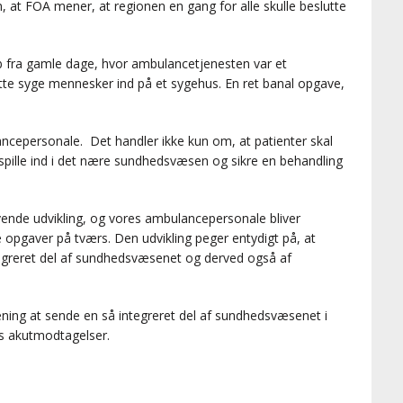
, at FOA mener, at regionen en gang for alle skulle beslutte
åb fra gamle dage, hvor ambulancetjenesten var et
te syge mennesker ind på et sygehus. En ret banal opgave,
ancepersonale. Det handler ikke kun om, at patienter skal
pille ind i det nære sundhedsvæsen og sikre en behandling
vende udvikling, og vores ambulancepersonale bliver
re opgaver på tværs. Den udvikling peger entydigt på, at
egreret del af sundhedsvæsenet og derved også af
ening at sende en så integreret del af sundhedsvæsenet i
ns akutmodtagelser.