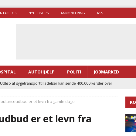
NTAKT OS
NYHEDSTIPS
ANNONCERING
RSS
SPITAL
AUTOHJÆLP
POLITI
JOBMARKED
 Udløb af sygetransporttilladelser kan sende 400.000 kørsler over
ITAL
bulanceudbud er et levn fra gamle dage
KO
ance og el-sygetransportvogn til Samsø
PRÆHOSPITAL
enerne brugte lidt længere tid på at komme af sted i 2025
dbud er et levn fra
g politiuddannelse skal ruste betjentene til mere kompleks