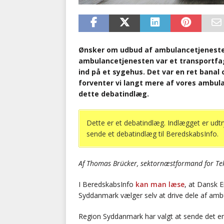
Ønsker om udbud af ambulancetjenesten
ambulancetjenesten var et transportf
ind på et sygehus. Det var en ret banal
forventer vi langt mere af vores ambul
dette debatindlæg.
Dette er et debatindlæg. Indlægget er udtr
sende et debatindlæg til BeredskabsInfo.
Af Thomas Brücker, sektornæstformand for Tek
I BeredskabsInfo
kan man læse
, at Dansk E
Syddanmark vælger selv at drive dele af ambu
Region Syddanmark har valgt at sende det ene