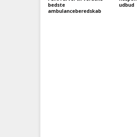
bedste
udbud
ambulanceberedskab