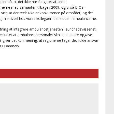
ler på, at det ikke har fungeret at sende
merne med Samariten tilbage i 2009, og vi så BIOS-
vist, at der reelt ikke er konkurrence på området, og det
 mistrivsel hos vores kollegaer, der sidder i ambulancerne.
lutning at integrere ambulancetjenesten i sundhedsvæsenet,
besluttet at ambulancepersonalet skal løse andre opgave
å giver det kun mening, at regionerne tager det fulde ansvar
r i Danmark.