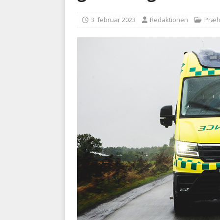
kriminalitet
POLITI
3. februar 2023
Redaktionen
Præh
[ 6. august 2026 ]
Brandvæs
BRANDVÆSEN