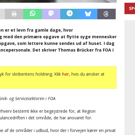
SP
 er et levn fra gamle dage, hvor
ag med den primære opgave at flytte syge mennesker
 opgave, som lettere kunne sendes ud af huset. I dag
ancepersonale. Det skriver Thomas Brücker fra FOA i
yk for skribentens holdning. Klik
her
, hvis du ønsker at
nik- og Servicesektoren i FOA
rhverv bestemt ikke er begejstrede for, at Region
lancedriften i det område, de har ansvaret for.
 af de områder i udbud, hvor der i forvejen kører en privat