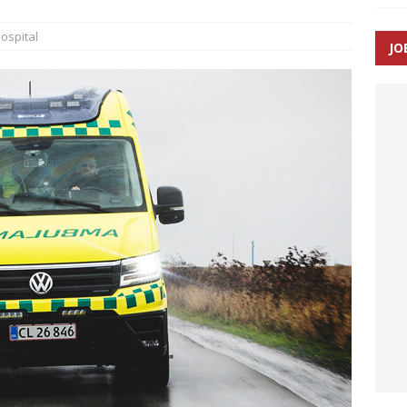
ospital
JO
enernes gennemsnitlige responstid steg med 9 sekunder i 2025