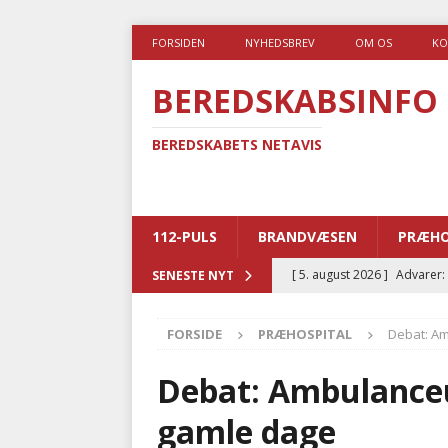
FORSIDEN
NYHEDSBREV
OM OS
KO
BEREDSKABSINFO
BEREDSKABETS NETAVIS
112-PULS
BRANDVÆSEN
PRÆHO
[ 5. august 2026 ]
Advarer:
SENESTE NYT
i det offentlige
PRÆHOSP
FORSIDE
PRÆHOSPITAL
Debat: Am
[ 5. august 2026 ]
Ny ambul
[ 4. august 2026 ]
Brandvæs
Debat: Ambulanceu
BRANDVÆSEN
gamle dage
[ 4. august 2026 ]
Ny treåri