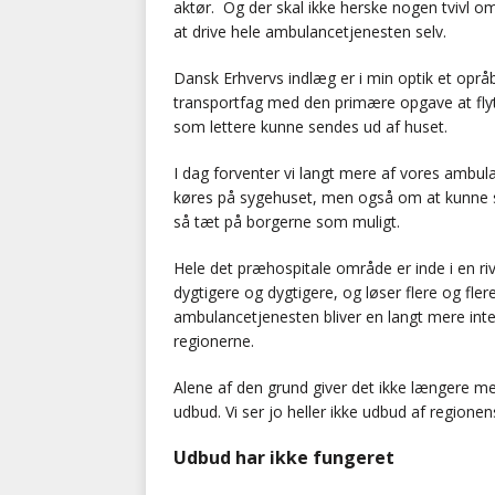
aktør. Og der skal ikke herske nogen tvivl om
at drive hele ambulancetjenesten selv.
Dansk Erhvervs indlæg er i min optik et opr
transportfag med den primære opgave at flyt
som lettere kunne sendes ud af huset.
I dag forventer vi langt mere af vores ambul
køres på sygehuset, men også om at kunne s
så tæt på borgerne som muligt.
Hele det præhospitale område er inde i en ri
dygtigere og dygtigere, og løser flere og fle
ambulancetjenesten bliver en langt mere int
regionerne.
Alene af den grund giver det ikke længere m
udbud. Vi ser jo heller ikke udbud af regione
Udbud har ikke fungeret