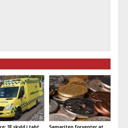
e: 3F skyld i tabt
Samariten forventer at