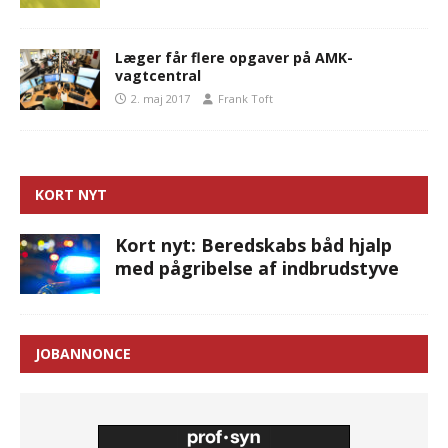
Læger får flere opgaver på AMK-
vagtcentral
2. maj 2017
Frank Toft
KORT NYT
Kort nyt: Beredskabs båd hjalp
med pågribelse af indbrudstyve
JOBANNONCE