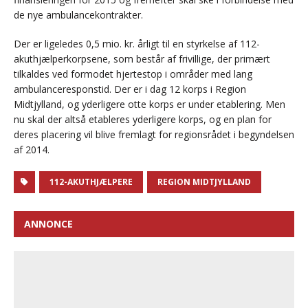
de nye ambulancekontrakter.
Der er ligeledes 0,5 mio. kr. årligt til en styrkelse af 112-
akuthjælperkorpsene, som består af frivillige, der primært
tilkaldes ved formodet hjertestop i områder med lang
ambulanceresponstid. Der er i dag 12 korps i Region
Midtjylland, og yderligere otte korps er under etablering. Men
nu skal der altså etableres yderligere korps, og en plan for
deres placering vil blive fremlagt for regionsrådet i begyndelsen
af 2014.
112-AKUTHJÆLPERE
REGION MIDTJYLLAND
ANNONCE