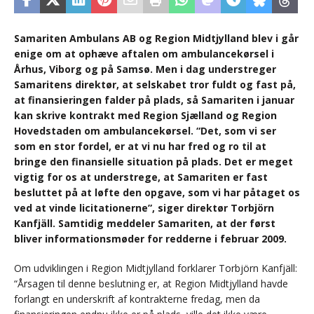
Samariten Ambulans AB og Region Midtjylland blev i går
enige om at ophæve aftalen om ambulancekørsel i
Århus, Viborg og på Samsø. Men i dag understreger
Samaritens direktør, at selskabet tror fuldt og fast på,
at finansieringen falder på plads, så Samariten i januar
kan skrive kontrakt med Region Sjælland og Region
Hovedstaden om ambulancekørsel. “Det, som vi ser
som en stor fordel, er at vi nu har fred og ro til at
bringe den finansielle situation på plads. Det er meget
vigtig for os at understrege, at Samariten er fast
besluttet på at løfte den opgave, som vi har påtaget os
ved at vinde licitationerne”, siger direktør Torbjörn
Kanfjäll. Samtidig meddeler Samariten, at der først
bliver informationsmøder for redderne i februar 2009.
Om udviklingen i Region Midtjylland forklarer Torbjörn Kanfjäll:
“Årsagen til denne beslutning er, at Region Midtjylland havde
forlangt en underskrift af kontrakterne fredag, men da