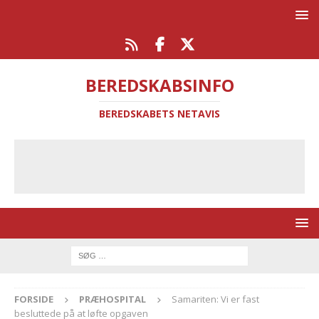
BEREDSKABSINFO
BEREDSKABETS NETAVIS
FORSIDE
PRÆHOSPITAL
Samariten: Vi er fast
besluttede på at løfte opgaven