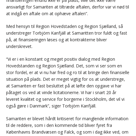
finansieringen endnu ikke er på plads, ville det ikke være
ansvarligt for Samariten at tiltræde aftalen, derfor var vi nød til
at indgå en aftale om at ophæve aftalen”.
Med hensyn til Region Hovedstaden og Region Sjælland, så
understreger Torbjörn Kanfjäll at Samaritten tror fuldt og fast
på, at finansieringen løses og at kontrakterne bliver
underskrevet.
“Vi er i en konstant og meget positiv dialog med Region
Hovedstanden og Region Sjælland. Det, som vi ser som en
stor fordel, er at vi nu har fred og ro til at bringe den finansielle
situation på plads. Det er meget vigtig for os at understrege,
at Samariten er fast besluttet på at løfte den opgave vi har
påtaget os ved at vinde licitationerne. Vi har i snart 20 år
leveret kvalitet og service for borgerne i Stockholm, det vil vi
også gøre i Danmark”, siger Torbjörn Kanfjäll.
Samariten er blevet hårdt kritiseret for manglende information
til de reddere, som i den kommende tid bliver fyret fra
Københavns Brandvæsen og Falck, og som i dag ikke ved, om