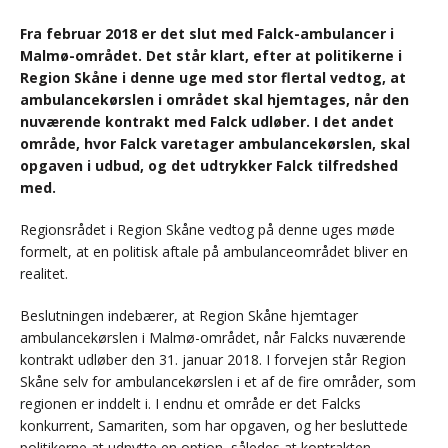
Fra februar 2018 er det slut med Falck-ambulancer i
Malmø-området. Det står klart, efter at politikerne i
Region Skåne i denne uge med stor flertal vedtog, at
ambulancekørslen i området skal hjemtages, når den
nuværende kontrakt med Falck udløber. I det andet
område, hvor Falck varetager ambulancekørslen, skal
opgaven i udbud, og det udtrykker Falck tilfredshed
med.
Regionsrådet i Region Skåne vedtog på denne uges møde
formelt, at en politisk aftale på ambulanceområdet bliver en
realitet.
Beslutningen indebærer, at Region Skåne hjemtager
ambulancekørslen i Malmø-området, når Falcks nuværende
kontrakt udløber den 31. januar 2018. I forvejen står Region
Skåne selv for ambulancekørslen i et af de fire områder, som
regionen er inddelt i. I endnu et område er det Falcks
konkurrent, Samariten, som har opgaven, og her besluttede
politikerne at udnytte en option, således at kontrakten