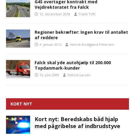
G4S overtager kontrakt med
Vejdirektoratet fra Falck
12. december 2018
Frank Toft
Regioner bekræfter: Ingen krav til antallet
af reddere
4. januar 2012
Henrik Kvistgaard Petersen
Falck skal yde autohjælp til 200.000
Topdanmark-kunder
16. juni 2009
Patrick Larsen
KORT NYT
Kort nyt: Beredskabs båd hjalp
med pågribelse af indbrudstyve