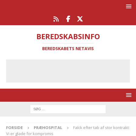
BEREDSKABSINFO
BEREDSKABETS NETAVIS
FORSIDE
PRÆHOSPITAL
Falck efter tab af stor kontrakt:
Vi er glade for kompromis