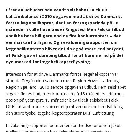
Efter en udbudsrunde vandt selskabet Falck DRF
Luftambulance i 2010 opgaven med at drive Danmarks
første lægehelikopter, der i en forsøgsperiode på 18
måneder skulle have base i Ringsted. Men Falcks tilbud
var ikke bare billigere end de fire konkurrenters – det
var markant billigere. Og i evalueringsrapporten om
lægehelikopteren bliver det da også mere end antydet,
at Falck gav et dumpingtilbud for at komme ind på det
nye marked for lægehelikopterflyvning.
Interessen for at drive Danmarks første lægehelikopter var
stor, da Trygfonden sammen med Region Hovedstaden og
Region Sjælland i 2010 sendte opgaven i udbud. Fem selskabet
afgav således bud, men kontrakten på 18 måneders drift med
option på yderligere 18 måneder blev tildelt selskabet Falck
DRF Luftambulance, som er et joint venture mellem Falck og
den store tyske lægehelikopteroperatør DRF Luftrettung.
I evalueringsrapporten bemærker sundhedsøkonomen Jakob
Kjellberg, at der var en betydelig økonomisk spredning i