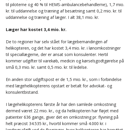
til piloterne og 40 % til HEMS-ambulancebehandlerne), 1,7 mio.
kr. til uddannelse og træning af besætning samt 0,2 mio. kr. til
uddannelse og træning af læger. I alt 38,1 mio. kr.
Læger har kostet 3,4 mio. kr.
De to regioner har selv stået for lægebemandingen af
helikopteren, og det har kostet 3,4 mio. kr. i lønomkostninger
til speciallægerne, der er ansat som konsulenter. Hertil
kommer udgifter til varekøb, medicin og kørselsgodtgørelse på
små 0,3 mio. kr. samt 0,5 mio. kr. til ledelse.
En anden stor udgiftspost er de 1,5 mio. kr., som i forbindelse
med lægehelikopterens opstart er betalt for advokat- og
konsulentbistand.
I lægehelikopterens første år har den samlede omkostning
dermed været 22 mio. kr., og da helikopteren har fløjet med
patienter 636 gange, giver det en omkostning pr. flyvning på
helt præcist 34.535 kr., hvortil kommer små 4.000 kr. i
landingsafgift ved de flyvninger, hvor helikopteren har benyttet