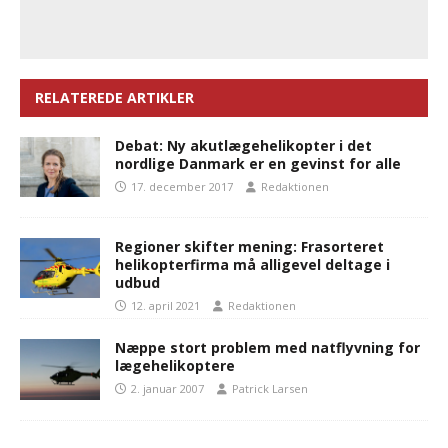
RELATEREDE ARTIKLER
Debat: Ny akutlægehelikopter i det
nordlige Danmark er en gevinst for alle
17. december 2017
Redaktionen
Regioner skifter mening: Frasorteret
helikopterfirma må alligevel deltage i
udbud
12. april 2021
Redaktionen
Næppe stort problem med natflyvning for
lægehelikoptere
2. januar 2007
Patrick Larsen