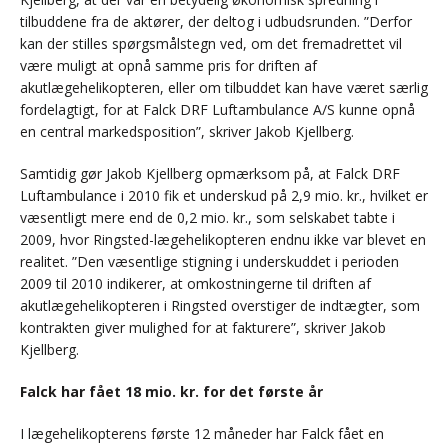
tilbuddene fra de aktører, der deltog i udbudsrunden. ”Derfor
kan der stilles spørgsmålstegn ved, om det fremadrettet vil
være muligt at opnå samme pris for driften af
akutlægehelikopteren, eller om tilbuddet kan have været særlig
fordelagtigt, for at Falck DRF Luftambulance A/S kunne opnå
en central markedsposition”, skriver Jakob Kjellberg.
Samtidig gør Jakob Kjellberg opmærksom på, at Falck DRF
Luftambulance i 2010 fik et underskud på 2,9 mio. kr., hvilket er
væsentligt mere end de 0,2 mio. kr., som selskabet tabte i
2009, hvor Ringsted-lægehelikopteren endnu ikke var blevet en
realitet. ”Den væsentlige stigning i underskuddet i perioden
2009 til 2010 indikerer, at omkostningerne til driften af
akutlægehelikopteren i Ringsted overstiger de indtægter, som
kontrakten giver mulighed for at fakturere”, skriver Jakob
Kjellberg.
Falck har fået 18 mio. kr. for det første år
I lægehelikopterens første 12 måneder har Falck fået en