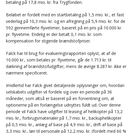
betaling på 17,8 mio. kr. fra Trygfonden.
Beløbet er fordelt med en startbetaling på 1,5 mio. kr., et fast
vederlag på 10,3 mio. kr. og en afregning på 5,9 mio. kr. for de
592 gennemførte flyvetimer, baseret på en pris på 10.000 kr.
pr. flyvetime. Endelig er der betalt 0,1 mio. kr. som
kompensation for stigende brændstofpriser.
Falck har til brug for evalueringsrapporten oplyst, at af de
10.000 kr., som betales pr. flyvetime, går de 1.713 kr. til
dækning af brændstofudgifter, mens de øvrige 8.287 kr. ikke er
nærmere specificeret.
Imidlertid har Falck givet detaljerede oplysninger om, hvordan
selskabets udgifter vil fordele sig over en periode på 36
måneder, som altså er baseret på en forventning om, at
optionerne på en forlængelse udnyttes fuldt ud. Over denne
periode vil Falck have udgifter til leasing af helikopter på 13,2
mio. kr., forbrugsmaterialer på 1,7 mio. kr., backuphelikopter
på 0,5 mio. kr., anlæg af base på 4,9 mio. kr., drift af base på
3,3 mio. kr., løn til personale på 12,2 mio. kr. (fordelt med 60 %