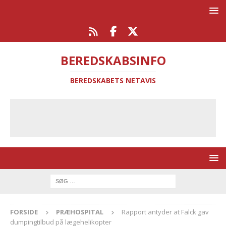
BEREDSKABSINFO
BEREDSKABETS NETAVIS
FORSIDE
PRÆHOSPITAL
Rapport antyder at Falck gav
dumpingtilbud på lægehelikopter