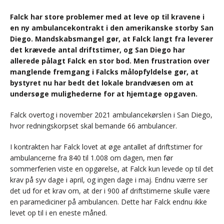
Falck har store problemer med at leve op til kravene i
en ny ambulancekontrakt i den amerikanske storby San
Diego. Mandskabsmangel gør, at Falck langt fra leverer
det krævede antal driftstimer, og San Diego har
allerede pålagt Falck en stor bod. Men frustration over
manglende fremgang i Falcks målopfyldelse gør, at
bystyret nu har bedt det lokale brandvæsen om at
undersøge mulighederne for at hjemtage opgaven.
Falck overtog i november 2021 ambulancekørslen i San Diego,
hvor redningskorpset skal bemande 66 ambulancer.
I kontrakten har Falck lovet at øge antallet af driftstimer for
ambulancerne fra 840 til 1.008 om dagen, men før
sommerferien viste en opgørelse, at Falck kun levede op til det
krav på syv dage i april, og ingen dage i maj. Endnu værre ser
det ud for et krav om, at der i 900 af driftstimerne skulle være
en paramediciner på ambulancen. Dette har Falck endnu ikke
levet op til i en eneste måned.