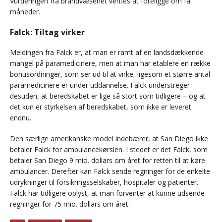
Vurderingen fra brandvæsenet ventes at foreligge om få
måneder.
Falck: Tiltag virker
Meldingen fra Falck er, at man er ramt af en landsdækkende
mangel på paramedicinere, men at man har etablere en række
bonusordninger, som ser ud til at virke, ligesom et større antal
paramedicinere er under uddannelse. Falck understreger
desuden, at beredskabet er lige så stort som tidligere – og at
det kun er styrkelsen af beredskabet, som ikke er leveret
endnu.
Den særlige amerikanske model indebærer, at San Diego ikke
betaler Falck for ambulancekørslen. I stedet er det Falck, som
betaler San Diego 9 mio. dollars om året for retten til at køre
ambulancer. Derefter kan Falck sende regninger for de enkelte
udrykninger til forsikringsselskaber, hospitaler og patienter.
Falck har tidligere oplyst, at man forventer at kunne udsende
regninger for 75 mio. dollars om året.