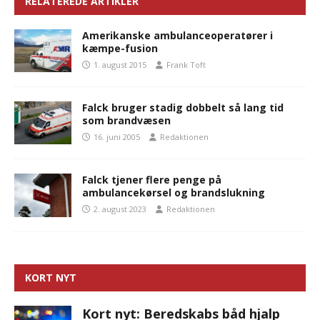
RELATEREDE ARTIKLER
Amerikanske ambulanceoperatører i
kæmpe-fusion
1. august 2015
Frank Toft
Falck bruger stadig dobbelt så lang tid
som brandvæsen
16. juni 2005
Redaktionen
Falck tjener flere penge på
ambulancekørsel og brandslukning
2. august 2023
Redaktionen
KORT NYT
Kort nyt: Beredskabs båd hjalp