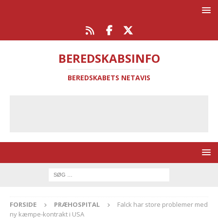
BEREDSKABSINFO
BEREDSKABETS NETAVIS
FORSIDE
PRÆHOSPITAL
Falck har store problemer med
ny kæmpe-kontrakt i USA