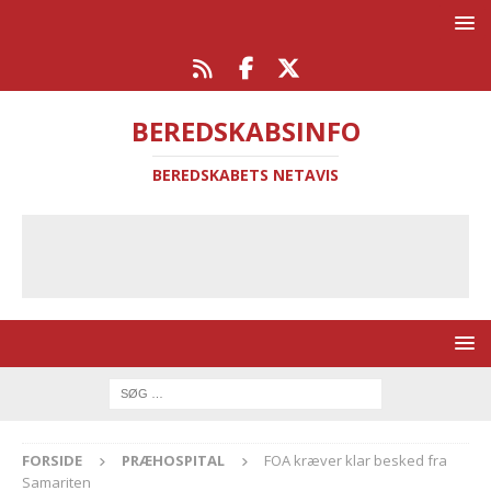
BEREDSKABSINFO
BEREDSKABETS NETAVIS
FORSIDE
PRÆHOSPITAL
FOA kræver klar besked fra
Samariten