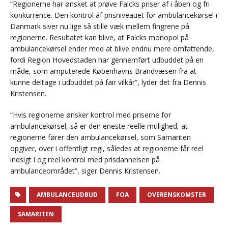
“Regionerne har ønsket at prøve Falcks priser af i åben og fri
konkurrence. Den kontrol af prisniveauet for ambulancekørsel i
Danmark siver nu lige så stille væk mellem fingrene på
regionerne. Resultatet kan blive, at Falcks monopol på
ambulancekørsel ender med at blive endnu mere omfattende,
fordi Region Hovedstaden har gennemført udbuddet på en
måde, som amputerede Københavns Brandvæsen fra at
kunne deltage i udbuddet på fair vilkår”, lyder det fra Dennis
Kristensen.
“Hvis regionerne ønsker kontrol med priserne for
ambulancekørsel, så er den eneste reelle mulighed, at
regionerne fører den ambulancekørsel, som Samariten
opgiver, over i offentligt regi, således at regionerne får reel
indsigt i og reel kontrol med prisdannelsen på
ambulanceområdet”, siger Dennis Kristensen.
AMBULANCEUDBUD
FOA
OVERENSKOMSTER
SAMARITEN