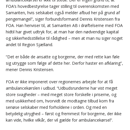
FOA’s hovedbestyrelse tager stilling til overenskomsten med
Samariten, hvis selskabet også melder afbud her på grund af
pengemangel”, siger forbundsformand Dennis Kristensen fra
FOA. Han henviser til, at Samariten AB i drøftelserne med FOA
hidtil har givet udtryk for, at man har den nødvendige kapital
og sikkerhedsstillelse til rådighed – men at man nu siger noget
andet til Region Sjælland.
“Det er både de ansatte og borgerne, der med rette kan føle
sig utrygge som følge af dette her. Derfor haster en afklaring”,
mener Dennis Kristensen.
FOA er ikke imponeret over regionernes arbejde for at få
ambulancekørslen i udbud. “Udbudsrunderne har vist meget
store svagheder – med meget store forskelle i priserne, og
med usikkerhed om, hvorvidt de modtagne tilbud kom fra
seriøse selskaber med forholdene i orden. Og med en
betydelig utryghed – først og fremmest for borgerne, der ikke
kan vide, hvilke vilkår, der vil gælde for ambulancekørsel”.