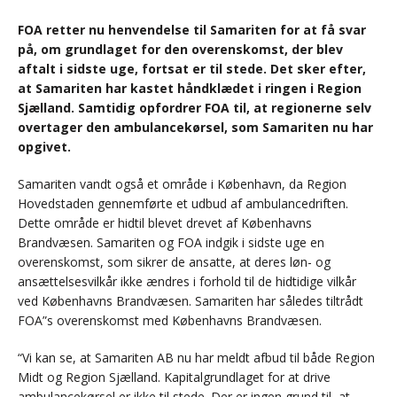
FOA retter nu henvendelse til Samariten for at få svar
på, om grundlaget for den overenskomst, der blev
aftalt i sidste uge, fortsat er til stede. Det sker efter,
at Samariten har kastet håndklædet i ringen i Region
Sjælland. Samtidig opfordrer FOA til, at regionerne selv
overtager den ambulancekørsel, som Samariten nu har
opgivet.
Samariten vandt også et område i København, da Region
Hovedstaden gennemførte et udbud af ambulancedriften.
Dette område er hidtil blevet drevet af Københavns
Brandvæsen. Samariten og FOA indgik i sidste uge en
overenskomst, som sikrer de ansatte, at deres løn- og
ansættelsesvilkår ikke ændres i forhold til de hidtidige vilkår
ved Københavns Brandvæsen. Samariten har således tiltrådt
FOA”s overenskomst med Københavns Brandvæsen.
“Vi kan se, at Samariten AB nu har meldt afbud til både Region
Midt og Region Sjælland. Kapitalgrundlaget for at drive
ambulancekørsel er ikke til stede. Der er ingen grund til, at