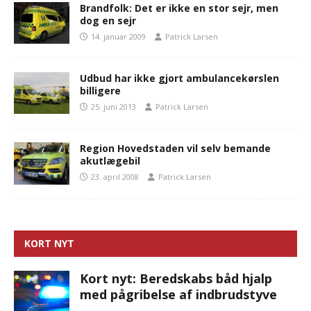
Brandfolk: Det er ikke en stor sejr, men
dog en sejr
14. januar 2009
Patrick Larsen
Udbud har ikke gjort ambulancekørslen
billigere
25. juni 2013
Patrick Larsen
Region Hovedstaden vil selv bemande
akutlægebil
23. april 2008
Patrick Larsen
KORT NYT
Kort nyt: Beredskabs båd hjalp
med pågribelse af indbrudstyve