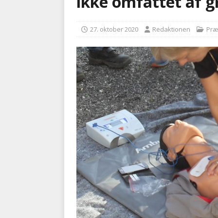
ikke omfattet af 
kriminalitet
POLITI
27. oktober 2020
Redaktionen
Præ
[ 6. august 2026 ]
Brandvæs
BRANDVÆSEN