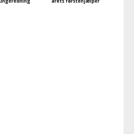
lungeredning
årets førstehjælper