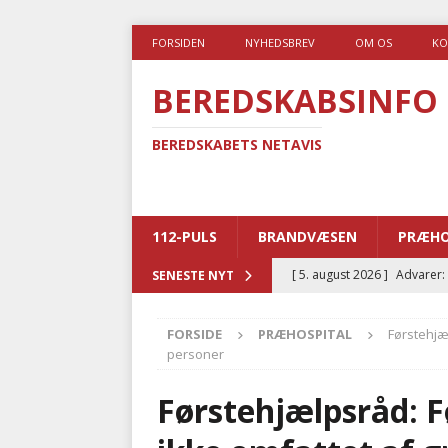
FORSIDEN
NYHEDSBREV
OM OS
KO
BEREDSKABSINFO
BEREDSKABETS NETAVIS
112-PULS
BRANDVÆSEN
PRÆHO
[ 5. august 2026 ]
Advarer:
SENESTE NYT
i det offentlige
PRÆHOSP
FORSIDE
PRÆHOSPITAL
Førstehjæ
[ 5. august 2026 ]
Ny ambul
personer
[ 4. august 2026 ]
Brandvæs
Førstehjælpsråd: F
BRANDVÆSEN
[ 4. august 2026 ]
Ny treåri