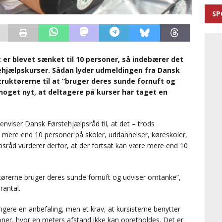
SP
er blevet sænket til 10 personer, så indebærer det
ehjælpskurser. Sådan lyder udmeldingen fra Dansk
ruktørerne til at ”bruger deres sunde fornuft og
oget nyt, at deltagere på kurser har taget en
enviser Dansk Førstehjælpsråd til, at det – trods
se mere end 10 personer på skoler, uddannelser, køreskoler,
sråd vurderer derfor, at der fortsat kan være mere end 10
ktørerne bruger deres sunde fornuft og udviser omtanke”,
rantal.
ængere en anbefaling, men et krav, at kursisterne benytter
ioner, hvor en meters afstand ikke kan opretholdes. Det er