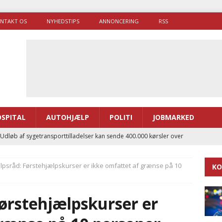
NTAKT OS
NYHEDSTIPS
ANNONCERING
RSS
SPITAL
AUTOHJÆLP
POLITI
JOBMARKED
 Udløb af sygetransporttilladelser kan sende 400.000 kørsler over
ITAL
lpsråd: Førstehjælpskurser er ikke omfattet af grænse på 10
KO
ance og el-sygetransportvogn til Samsø
PRÆHOSPITAL
enerne brugte lidt længere tid på at komme af sted i 2025
ørstehjælpskurser er
g politiuddannelse skal ruste betjentene til mere kompleks