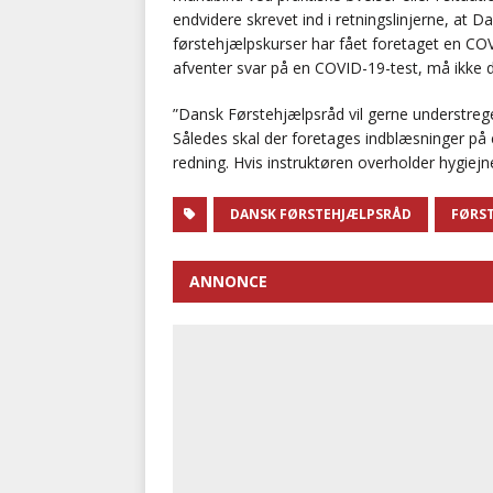
endvidere skrevet ind i retningslinjerne, at 
førstehjælpskurser har fået foretaget en COV
afventer svar på en COVID-19-test, må ikke d
”Dansk Førstehjælpsråd vil gerne understrege
Således skal der foretages indblæsninger på 
redning. Hvis instruktøren overholder hygiejne
DANSK FØRSTEHJÆLPSRÅD
FØRS
ANNONCE