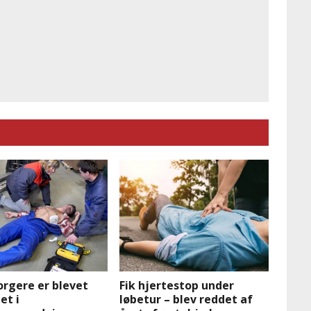
orgere er blevet
Fik hjertestop under
et i
løbetur – blev reddet af