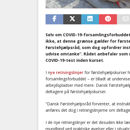
Selv om COVID-19-forsamlingsforbuddet 
ikke, at denne grænse gælder for først
Førstehjælpsråd, som dog opfordrer inst
udvise omtanke”. Rådet anbefaler som n
COVID-19-test inden kurset.
I n
ye retningslinjer
for førstehjælpskurser h
forsamlingsforbuddet – er tilladt at undervi
arbejdspladser med mere. Dansk Førstehjælp
deltagere på førstehjælpskurser.
”Dansk Førstehjælpsråd forventer, at instru
anføres det dog i retningslinjerne om deltage
I de nye retningslinjer er det desuden ikke l
mundbind ved praktiske øvelser eller i situat