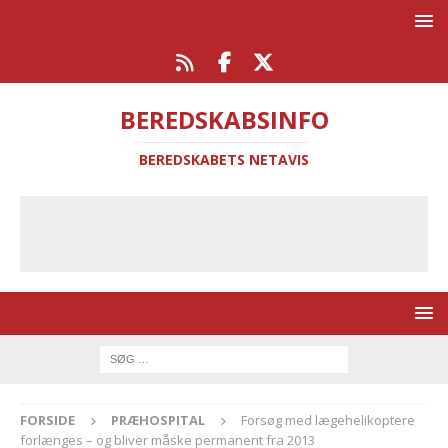
BEREDSKABSINFO
BEREDSKABETS NETAVIS
FORSIDE
PRÆHOSPITAL
Forsøg med lægehelikoptere
forlænges – og bliver måske permanent fra 2013