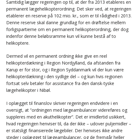
Samtidig lægger regeringen op til, at der fra 2013 etableres en
permanent lægehelikopterordning. Det sker ved, at regeringen
etablerer en reserve på 102 mio. kr., som er til rådighed i 2013.
Denne reserve skal danne grundlag for en drøftelse mellem
forligspartierne om en permanent helikopterordning, der dog
indenfor denne beløbsramme kun vil kunne bestå af to
helikoptere.
Dermed vil en permanent ordning ikke give en reel
helikopterdækning i Region Nordjylland, da afstanden fra
Karup er for stor, og i Region Syddanmark vil der kun være
helikopterdækning i den sydlige del – og kun hvis regionen
fortsat selv betaler for assistance fra den dansk-tyske
lægehelikopter i Nibøl.
I oplægget til finanslov skriver regeringen endvidere i en
oversigt, at ”ordningen med lægeambulancer videreføres og
suppleres med en akuthelikopter”. Det er imidlertid usikkert,
hvad regeringen henviser til, da der ikke – udover puljemidler –
er statsligt finansierede lægebiler. Der henvises ikke andre
steder i oplægget til lægeambulancer, og de fremgår heller