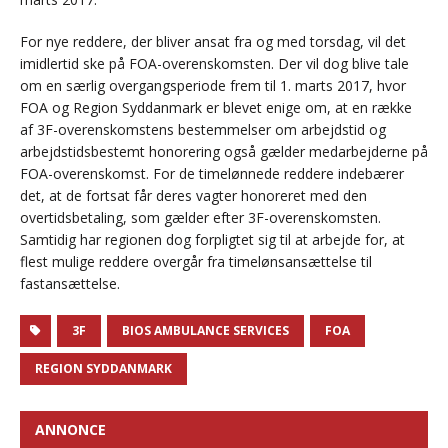
For nye reddere, der bliver ansat fra og med torsdag, vil det
imidlertid ske på FOA-overenskomsten. Der vil dog blive tale
om en særlig overgangsperiode frem til 1. marts 2017, hvor
FOA og Region Syddanmark er blevet enige om, at en række
af 3F-overenskomstens bestemmelser om arbejdstid og
arbejdstidsbestemt honorering også gælder medarbejderne på
FOA-overenskomst. For de timelønnede reddere indebærer
det, at de fortsat får deres vagter honoreret med den
overtidsbetaling, som gælder efter 3F-overenskomsten.
Samtidig har regionen dog forpligtet sig til at arbejde for, at
flest mulige reddere overgår fra timelønsansættelse til
fastansættelse.
3F
BIOS AMBULANCE SERVICES
FOA
REGION SYDDANMARK
ANNONCE