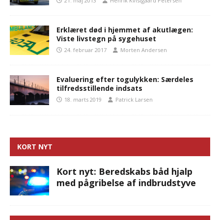
21. maj 2013
Henrik Kvistgaard Petersen
Erklæret død i hjemmet af akutlægen:
Viste livstegn på sygehuset
24. februar 2017
Morten Andersen
Evaluering efter togulykken: Særdeles
tilfredsstillende indsats
18. marts 2019
Patrick Larsen
KORT NYT
Kort nyt: Beredskabs båd hjalp
med pågribelse af indbrudstyve