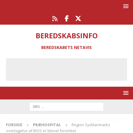
BEREDSKABSINFO
BEREDSKABETS NETAVIS
FORSIDE
PRÆHOSPITAL
Region Syddanmarks
overtagelse af BIOS er blevet forsinket