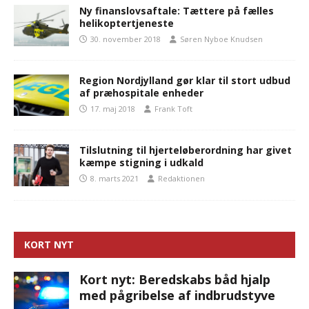
Ny finanslovsaftale: Tættere på fælles
helikoptertjeneste
30. november 2018
Søren Nyboe Knudsen
Region Nordjylland gør klar til stort udbud
af præhospitale enheder
17. maj 2018
Frank Toft
Tilslutning til hjerteløberordning har givet
kæmpe stigning i udkald
8. marts 2021
Redaktionen
KORT NYT
Kort nyt: Beredskabs båd hjalp
med pågribelse af indbrudstyve