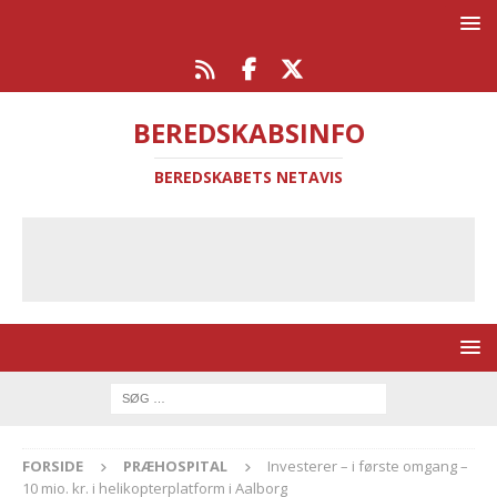
BEREDSKABSINFO
BEREDSKABETS NETAVIS
FORSIDE
PRÆHOSPITAL
Investerer – i første omgang –
10 mio. kr. i helikopterplatform i Aalborg