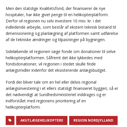
Men den statslige Kvalitetsfond, der finansierer de nye
hospitaler, har ikke givet penge til en helikopterplatform.
Derfor vil regionen nu selv investere 10 mio. kr. i det
indledende arbejde, som består af ekstern teknisk bistand til
dimensionering og planlægning af platformen samt udførelse
af de tekniske ændringer og tilpasninger på bygningen.
Sideløbende vil regionen søge fonde om donationer til selve
helikopterplatformen. Såfremt det ikke lykkedes med
fondsdonationer, vil regionen i stedet skulle finde
anlægsmidler indenfor det eksisterende anlægsbudget.
Fordi der bliver tale om en hel eller delvis regional
anlægsinvestering i et ellers statsligt finansieret byggeri, så er
det nødvendigt at Sundhedsministeriet inddrages og er
indforstået med regionens prioritering af en
helikopterplatform.
AKUTLÆGEHELIKOPTERE
REGION NORDJYLLAND