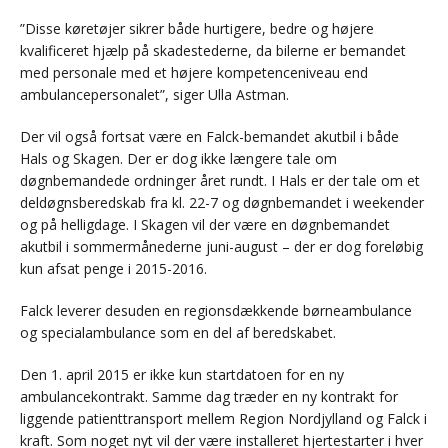
”Disse køretøjer sikrer både hurtigere, bedre og højere
kvalificeret hjælp på skadestederne, da bilerne er bemandet
med personale med et højere kompetenceniveau end
ambulancepersonalet”, siger Ulla Astman.
Der vil også fortsat være en Falck-bemandet akutbil i både
Hals og Skagen. Der er dog ikke længere tale om
døgnbemandede ordninger året rundt. I Hals er der tale om et
deldøgnsberedskab fra kl. 22-7 og døgnbemandet i weekender
og på helligdage. I Skagen vil der være en døgnbemandet
akutbil i sommermånederne juni-august – der er dog foreløbig
kun afsat penge i 2015-2016.
Falck leverer desuden en regionsdækkende børneambulance
og specialambulance som en del af beredskabet.
Den 1. april 2015 er ikke kun startdatoen for en ny
ambulancekontrakt. Samme dag træder en ny kontrakt for
liggende patienttransport mellem Region Nordjylland og Falck i
kraft. Som noget nyt vil der være installeret hjertestarter i hver