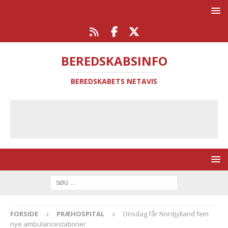
BEREDSKABSINFO
BEREDSKABETS NETAVIS
FORSIDE
PRÆHOSPITAL
Onsdag får Nordjylland fem
nye ambulancestationer