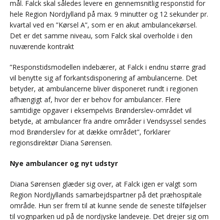
mål. Falck skal således levere en gennemsnitlig responstid for
hele Region Nordjylland på max. 9 minutter og 12 sekunder pr.
kvartal ved en ”Kørsel A”, som er en akut ambulancekørsel.
Det er det samme niveau, som Falck skal overholde i den
nuværende kontrakt
”Responstidsmodellen indebærer, at Falck i endnu større grad
vil benytte sig af forkantsdisponering af ambulancerne. Det
betyder, at ambulancerne bliver disponeret rundt i regionen
afhængigt af, hvor der er behov for ambulancer. Flere
samtidige opgaver i eksempelvis Brønderslev-området vil
betyde, at ambulancer fra andre områder i Vendsyssel sendes
mod Brønderslev for at dække området”, forklarer
regionsdirektør Diana Sørensen.
Nye ambulancer og nyt udstyr
Diana Sørensen glæder sig over, at Falck igen er valgt som
Region Nordjyllands samarbejdspartner på det præhospitale
område. Hun ser frem til at kunne sende de seneste tilføjelser
til vognparken ud på de nordjyske landeveje. Det drejer sig om