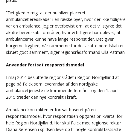
plads.
”Det glæder mig, at der nu bliver placeret
ambulanceberedskaber i en række byer, hvor der ikke tidligere
var en ambulance. Jeg er overbevist om, at det vil styrke det
akutte beredskab i områder, hvor vi tidligere har oplevet, at
ambulancerne kunne have lange responstider. Det giver
borgerne tryghed, når rammerne for det akutte beredskab er
skruet godt sammen”, siger regionsrådsformand Ulla Astman.
Anvender fortsat responstidsmodel
I maj 2014 besluttede regionsrådet i Region Nordjylland at
pege på Falck som leverandør af den nordjyske
ambulancetjeneste de kommende fem år – og den 1. april
2015 træder den nye kontrakt i kraft.
Ambulancekontrakten er fortsat baseret på en
responstidsmodel, hvor responstiden opgøres pr. kvartal for
hele Region Nordjylland. Her skal Falck med regionsdirektør
Diana Sørensen i spidsen leve op til nogle kontraktfastsatte