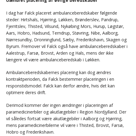
Uændret placering af øvrige beredskaber
I dag har Falck placeret ambulanceberedskaber følgende
steder: Hirtshals, Hjørring, Løkken, Brønderslev, Pandrup,
Fjerritslev, Thisted, Vilsund, Nykøbing Mors, Hurup, Løgstør,
Aars, Hobro, Hadsund, Terndrup, Støvring, Nibe, Aalborg,
Nørresundby, Dronninglund, Sæby, Frederikshavn, Skagen og
Byrum. Fremover vil Falck også have ambulanceberedskaber i
Aalestrup, Farsø, Brovst, Arden og Hals, mens der ikke
længere vil være ambulanceberedskab i Løkken.
Ambulanceberedskabernes placering kan dog ændres
kontraktperioden, da Falck bestemmer placeringen i en
responstidsmodel. Falck kan derfor ændre, hvis det kan
optimere deres drift.
Derimod kommer der ingen ændringer i placeringen af
paramedicinerbiler og akutlægebiler i Region Nordjylland. Der
vil således fortsat være akutlægebiler i Aalborg og Hjørring,
mens paramedicinerbilerne vil være i Thisted, Brovst, Farsø,
Hobro og Frederikshavn.