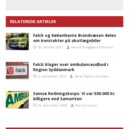
RELATEREDE ARTIKLER
Falck og Københavns Brandvæsen deles
om kontrakter på akutlægebiler
18. oktober 2011
Henrik Kvistgaard Petersen
Falck klager over ambulanceudbud i
Region Syddanmark
6. september 2014
Søren Nyboe Knudsen
Samsø Redningskorps: Vi var 500.000 kr.
billigere end Samariten
24. december 2008
Patrick Larsen