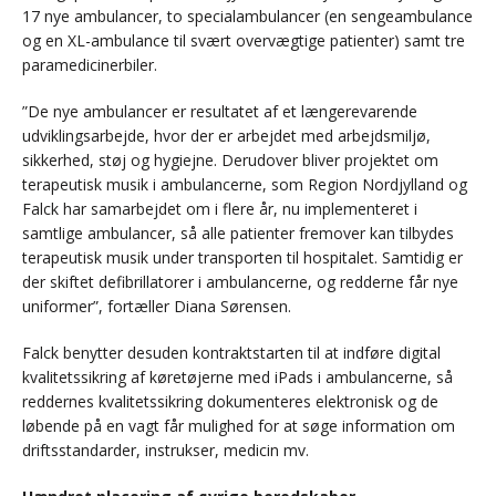
17 nye ambulancer, to specialambulancer (en sengeambulance
og en XL-ambulance til svært overvægtige patienter) samt tre
paramedicinerbiler.
”De nye ambulancer er resultatet af et længerevarende
udviklingsarbejde, hvor der er arbejdet med arbejdsmiljø,
sikkerhed, støj og hygiejne. Derudover bliver projektet om
terapeutisk musik i ambulancerne, som Region Nordjylland og
Falck har samarbejdet om i flere år, nu implementeret i
samtlige ambulancer, så alle patienter fremover kan tilbydes
terapeutisk musik under transporten til hospitalet. Samtidig er
der skiftet defibrillatorer i ambulancerne, og redderne får nye
uniformer”, fortæller Diana Sørensen.
Falck benytter desuden kontraktstarten til at indføre digital
kvalitetssikring af køretøjerne med iPads i ambulancerne, så
reddernes kvalitetssikring dokumenteres elektronisk og de
løbende på en vagt får mulighed for at søge information om
driftsstandarder, instrukser, medicin mv.