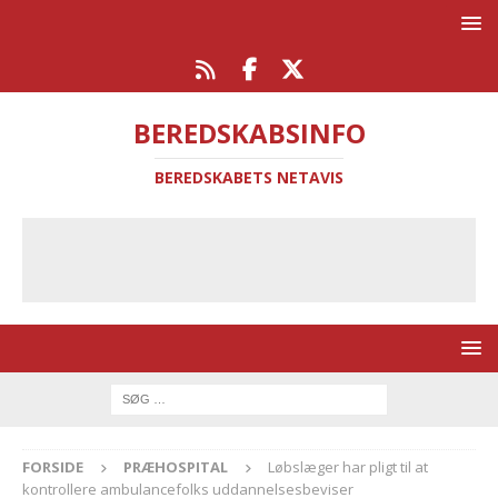
BEREDSKABSINFO
BEREDSKABETS NETAVIS
FORSIDE
PRÆHOSPITAL
Løbslæger har pligt til at
kontrollere ambulancefolks uddannelsesbeviser