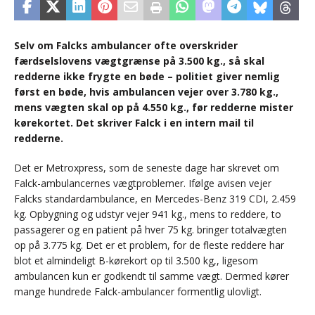
Selv om Falcks ambulancer ofte overskrider
færdselslovens vægtgrænse på 3.500 kg., så skal
redderne ikke frygte en bøde – politiet giver nemlig
først en bøde, hvis ambulancen vejer over 3.780 kg.,
mens vægten skal op på 4.550 kg., før redderne mister
kørekortet. Det skriver Falck i en intern mail til
redderne.
Det er Metroxpress, som de seneste dage har skrevet om
Falck-ambulancernes vægtproblemer. Ifølge avisen vejer
Falcks standardambulance, en Mercedes-Benz 319 CDI, 2.459
kg. Opbygning og udstyr vejer 941 kg., mens to reddere, to
passagerer og en patient på hver 75 kg. bringer totalvægten
op på 3.775 kg. Det er et problem, for de fleste reddere har
blot et almindeligt B-kørekort op til 3.500 kg,, ligesom
ambulancen kun er godkendt til samme vægt. Dermed kører
mange hundrede Falck-ambulancer formentlig ulovligt.