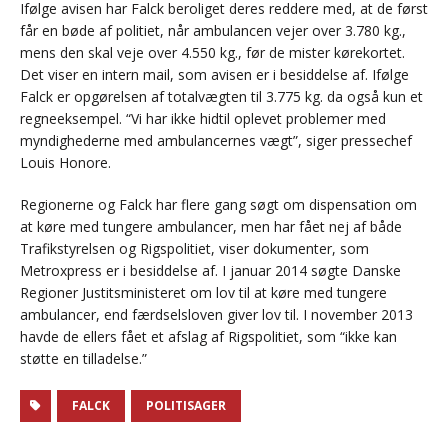
Ifølge avisen har Falck beroliget deres reddere med, at de først
får en bøde af politiet, når ambulancen vejer over 3.780 kg.,
mens den skal veje over 4.550 kg., før de mister kørekortet.
Det viser en intern mail, som avisen er i besiddelse af. Ifølge
Falck er opgørelsen af totalvægten til 3.775 kg. da også kun et
regneeksempel. “Vi har ikke hidtil oplevet problemer med
myndighederne med ambulancernes vægt”, siger pressechef
Louis Honore.
Regionerne og Falck har flere gang søgt om dispensation om
at køre med tungere ambulancer, men har fået nej af både
Trafikstyrelsen og Rigspolitiet, viser dokumenter, som
Metroxpress er i besiddelse af. I januar 2014 søgte Danske
Regioner Justitsministeret om lov til at køre med tungere
ambulancer, end færdselsloven giver lov til. I november 2013
havde de ellers fået et afslag af Rigspolitiet, som “ikke kan
støtte en tilladelse.”
FALCK
POLITISAGER