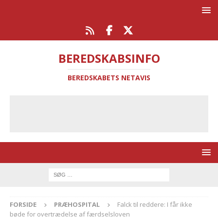
BEREDSKABSINFO
BEREDSKABETS NETAVIS
FORSIDE
PRÆHOSPITAL
Falck til reddere: I får ikke
bøde for overtrædelse af færdselsloven