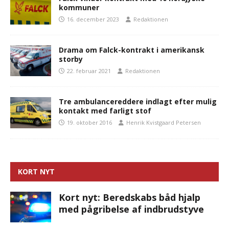
kommuner
16. december 2023
Redaktionen
Drama om Falck-kontrakt i amerikansk
storby
22. februar 2021
Redaktionen
Tre ambulancereddere indlagt efter mulig
kontakt med farligt stof
19. oktober 2016
Henrik Kvistgaard Petersen
KORT NYT
Kort nyt: Beredskabs båd hjalp
med pågribelse af indbrudstyve