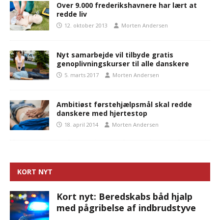
Over 9.000 frederikshavnere har lært at
redde liv
12. oktober 2013
Morten Andersen
Nyt samarbejde vil tilbyde gratis
genoplivningskurser til alle danskere
5. marts 2017
Morten Andersen
Ambitiøst førstehjælpsmål skal redde
danskere med hjertestop
18. april 2014
Morten Andersen
KORT NYT
Kort nyt: Beredskabs båd hjalp
med pågribelse af indbrudstyve