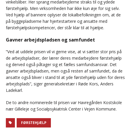
vinkelsliber. Her sprang medarbejderne straks til og ydede
førstehjælp. Men virksomheden har ikke kun øje for sig selv.
Ved hjælp af bannere oplyser de lokalbefolkningen om, at de
på byggepladserne har hjertestartere og ansatte med
førstehjælpskompetencer, der står klar til at hjælpe.
Gavner arbejdspladsen og samfundet
”Ved at uddele prisen vil vi gerne vise, at vi sætter stor pris på
de arbejdspladser, der lærer deres medarbejdere førstehjælp
og derved også påtager sig et fælles samfundsansvar. Det
gavner arbejdspladsen, men også resten af samfundet, da de
ansatte også bliver i stand til at yde førstehjælp uden for deres
arbejdsplads”, siger generalsekretær i Røde Kors, Anders
Ladekarl.
De to andre nominerede til prisen var Havregården Kostskole
nær Gilleleje og Socialpsykiatrisk Center i Vejen Kommune.
FØRSTEHJÆLP