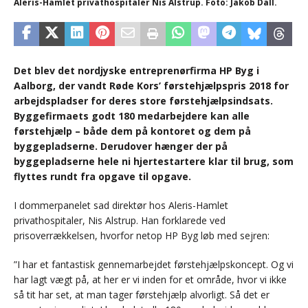
Aleris-Hamlet privathospitaler Nis Alstrup. Foto: Jakob Dall.
Det blev det nordjyske entreprenørfirma HP Byg i
Aalborg, der vandt Røde Kors’ førstehjælpspris 2018 for
arbejdspladser for deres store førstehjælpsindsats.
Byggefirmaets godt 180 medarbejdere kan alle
førstehjælp – både dem på kontoret og dem på
byggepladserne. Derudover hænger der på
byggepladserne hele ni hjertestartere klar til brug, som
flyttes rundt fra opgave til opgave.
I dommerpanelet sad direktør hos Aleris-Hamlet
privathospitaler, Nis Alstrup. Han forklarede ved
prisoverrækkelsen, hvorfor netop HP Byg løb med sejren:
”I har et fantastisk gennemarbejdet førstehjælpskoncept. Og vi
har lagt vægt på, at her er vi inden for et område, hvor vi ikke
så tit har set, at man tager førstehjælp alvorligt. Så det er