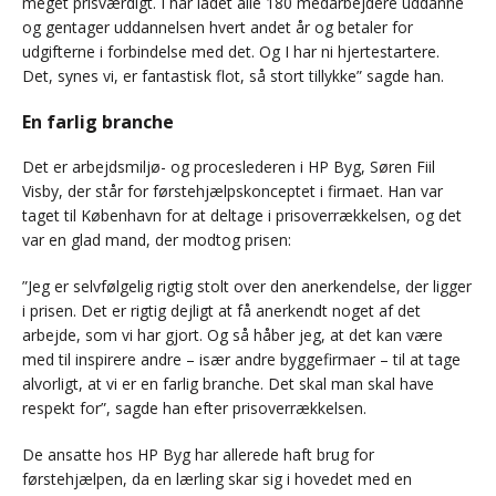
meget prisværdigt. I har ladet alle 180 medarbejdere uddanne
og gentager uddannelsen hvert andet år og betaler for
udgifterne i forbindelse med det. Og I har ni hjertestartere.
Det, synes vi, er fantastisk flot, så stort tillykke” sagde han.
En farlig branche
Det er arbejdsmiljø- og proceslederen i HP Byg, Søren Fiil
Visby, der står for førstehjælpskonceptet i firmaet. Han var
taget til København for at deltage i prisoverrækkelsen, og det
var en glad mand, der modtog prisen:
”Jeg er selvfølgelig rigtig stolt over den anerkendelse, der ligger
i prisen. Det er rigtig dejligt at få anerkendt noget af det
arbejde, som vi har gjort. Og så håber jeg, at det kan være
med til inspirere andre – især andre byggefirmaer – til at tage
alvorligt, at vi er en farlig branche. Det skal man skal have
respekt for”, sagde han efter prisoverrækkelsen.
De ansatte hos HP Byg har allerede haft brug for
førstehjælpen, da en lærling skar sig i hovedet med en