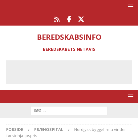
BEREDSKABSINFO
BEREDSKABETS NETAVIS
FORSIDE
PRÆHOSPITAL
Nordjysk byggefirma vinder
førstehjælpspris