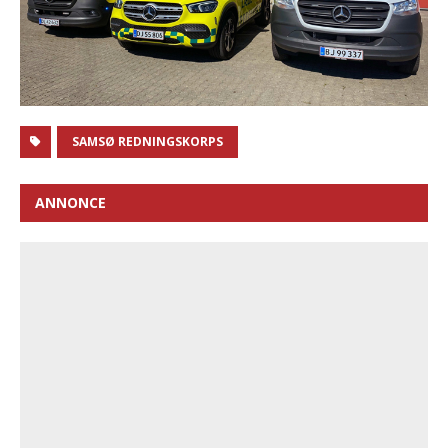
SAMSØ REDNINGSKORPS
ANNONCE