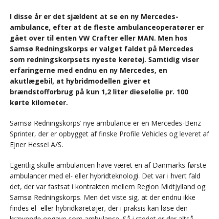
I disse år er det sjældent at se en ny Mercedes-
ambulance, efter at de fleste ambulanceoperatører er
gået over til enten VW Crafter eller MAN. Men hos
Samsø Redningskorps er valget faldet på Mercedes
som redningskorpsets nyeste køretøj. Samtidig viser
erfaringerne med endnu en ny Mercedes, en
akutlægebil, at hybridmodellen giver et
brændstofforbrug på kun 1,2 liter dieselolie pr. 100
kørte kilometer.
Samsø Redningskorps’ nye ambulance er en Mercedes-Benz
Sprinter, der er opbygget af finske Profile Vehicles og leveret af
Ejner Hessel A/S.
Egentlig skulle ambulancen have været en af Danmarks første
ambulancer med el- eller hybridteknologi. Det var i hvert fald
det, der var fastsat i kontrakten mellem Region Midtjylland og
Samsø Redningskorps. Men det viste sig, at der endnu ikke
findes el- eller hybridkøretøjer, der i praksis kan løse den
krævende opgave som ambulance. Så i stedet er der altså