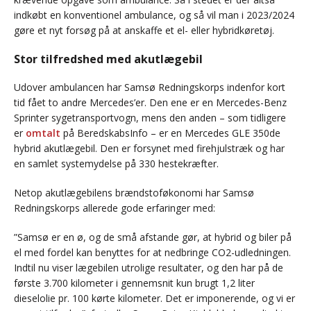
indkøbt en konventionel ambulance, og så vil man i 2023/2024
gøre et nyt forsøg på at anskaffe et el- eller hybridkøretøj.
Stor tilfredshed med akutlægebil
Udover ambulancen har Samsø Redningskorps indenfor kort
tid fået to andre Mercedes’er. Den ene er en Mercedes-Benz
Sprinter sygetransportvogn, mens den anden – som tidligere
er
omtalt
på BeredskabsInfo – er en Mercedes GLE 350de
hybrid akutlægebil. Den er forsynet med firehjulstræk og har
en samlet systemydelse på 330 hestekræfter.
Netop akutlægebilens brændstoføkonomi har Samsø
Redningskorps allerede gode erfaringer med:
”Samsø er en ø, og de små afstande gør, at hybrid og biler på
el med fordel kan benyttes for at nedbringe CO2-udledningen.
Indtil nu viser lægebilen utrolige resultater, og den har på de
første 3.700 kilometer i gennemsnit kun brugt 1,2 liter
dieselolie pr. 100 kørte kilometer. Det er imponerende, og vi er