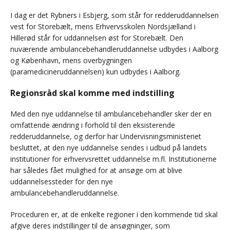
I dag er det Rybners i Esbjerg, som står for redderuddannelsen
vest for Storebælt, mens Erhvervsskolen Nordsjælland i
Hillerød står for uddannelsen øst for Storebælt. Den
nuværende ambulancebehandleruddannelse udbydes i Aalborg
og København, mens overbygningen
(paramedicineruddannelsen) kun udbydes i Aalborg.
Regionsråd skal komme med indstilling
Med den nye uddannelse til ambulancebehandler sker der en
omfattende ændring i forhold til den eksisterende
redderuddannelse, og derfor har Undervisningsministeriet
besluttet, at den nye uddannelse sendes i udbud på landets
institutioner for erhvervsrettet uddannelse m.fl. Institutionerne
har således fået mulighed for at ansøge om at blive
uddannelsessteder for den nye
ambulancebehandleruddannelse.
Proceduren er, at de enkelte regioner i den kommende tid skal
afgive deres indstillinger til de ansøgninger, som