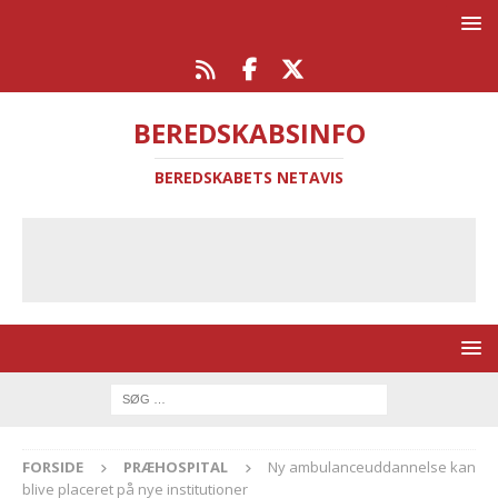
BEREDSKABSINFO
BEREDSKABETS NETAVIS
FORSIDE
PRÆHOSPITAL
Ny ambulanceuddannelse kan
blive placeret på nye institutioner