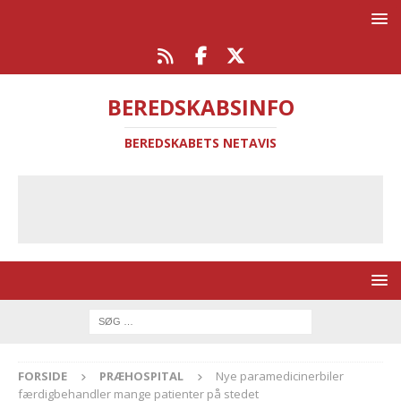
BEREDSKABSINFO
BEREDSKABETS NETAVIS
FORSIDE
PRÆHOSPITAL
Nye paramedicinerbiler
færdigbehandler mange patienter på stedet