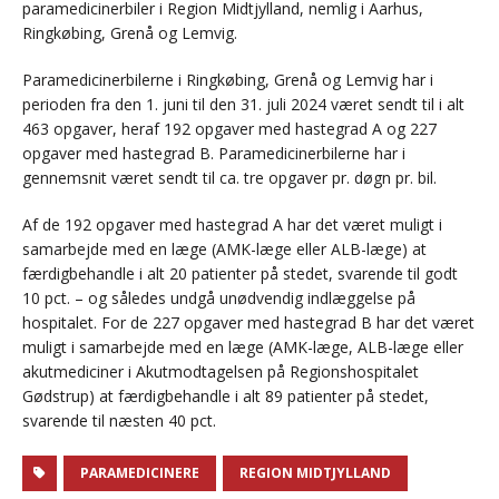
paramedicinerbiler i Region Midtjylland, nemlig i Aarhus,
Ringkøbing, Grenå og Lemvig.
Paramedicinerbilerne i Ringkøbing, Grenå og Lemvig har i
perioden fra den 1. juni til den 31. juli 2024 været sendt til i alt
463 opgaver, heraf 192 opgaver med hastegrad A og 227
opgaver med hastegrad B. Paramedicinerbilerne har i
gennemsnit været sendt til ca. tre opgaver pr. døgn pr. bil.
Af de 192 opgaver med hastegrad A har det været muligt i
samarbejde med en læge (AMK-læge eller ALB-læge) at
færdigbehandle i alt 20 patienter på stedet, svarende til godt
10 pct. – og således undgå unødvendig indlæggelse på
hospitalet. For de 227 opgaver med hastegrad B har det været
muligt i samarbejde med en læge (AMK-læge, ALB-læge eller
akutmediciner i Akutmodtagelsen på Regionshospitalet
Gødstrup) at færdigbehandle i alt 89 patienter på stedet,
svarende til næsten 40 pct.
PARAMEDICINERE
REGION MIDTJYLLAND