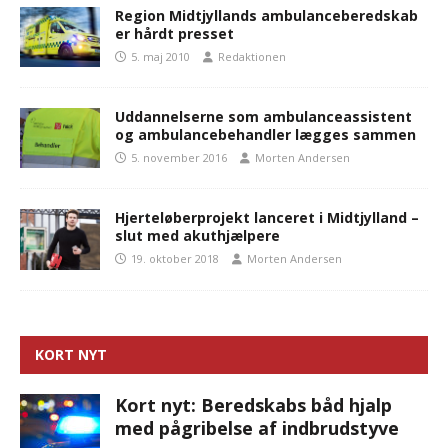
Region Midtjyllands ambulanceberedskab
er hårdt presset
5. maj 2010
Redaktionen
Uddannelserne som ambulanceassistent
og ambulancebehandler lægges sammen
5. november 2016
Morten Andersen
Hjerteløberprojekt lanceret i Midtjylland –
slut med akuthjælpere
19. oktober 2018
Morten Andersen
KORT NYT
Kort nyt: Beredskabs båd hjalp
med pågribelse af indbrudstyve