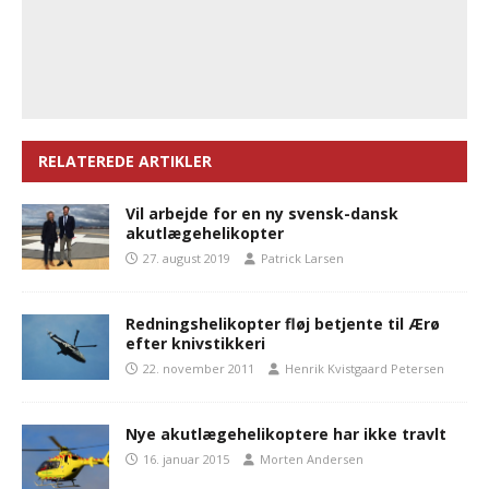
RELATEREDE ARTIKLER
Vil arbejde for en ny svensk-dansk
akutlægehelikopter
27. august 2019
Patrick Larsen
Redningshelikopter fløj betjente til Ærø
efter knivstikkeri
22. november 2011
Henrik Kvistgaard Petersen
Nye akutlægehelikoptere har ikke travlt
16. januar 2015
Morten Andersen