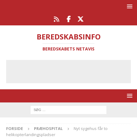
BEREDSKABSINFO
BEREDSKABETS NETAVIS
FORSIDE
PRÆHOSPITAL
Nyt sygehus får to
helikopterlandingspladser