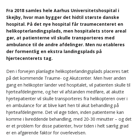
Fra 2018 samles hele Aarhus Universitetshospital i
Skejby, hvor man bygger det hidtil største danske
hospital. På det nye hospital får traumecenteret en
helikopterlandingsplads, men hospitalets store areal
gør, at patienterne vil skulle transporteres med
ambulance til de andre afdelinger. Men nu etableres
der formentlig en ekstra landingsplads på
hjertecenterets tag.
Den i forvejen planlagte helikopterlandingsplads placeres tæt
på det kommende Traume- og Akutcenter. Men hver anden
gang en helikopter lander ved hospitalet, vil patienten skulle til
hjerteafdelingerne, og her vil afstanden medføre, at akutte
hjertepatienter vil skulle transporteres fra helikopteren over i
en ambulance for at blive kørt hen til akut behandling på
hjerteafdelingerne. Det vil øge tiden, inden patienterne kan
komme i livreddende behandling, med 20-30 minutter – og det
er et problem for disse patienter, hvor tiden i helt særlig grad
er en afgørende faktor for overlevelsen.