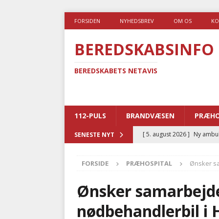
FORSIDEN
NYHEDSBREV
OM OS
KO
BEREDSKABSINFO
BEREDSKABETS NETAVIS
112-PULS
BRANDVÆSEN
PRÆHO
[ 5. august 2026 ]
Ny ambul
SENESTE NYT
[ 4. august 2026 ]
Brandvæs
FORSIDE
PRÆHOSPITAL
Ønsker s
BRANDVÆSEN
[ 4. august 2026 ]
Ny treåri
Ønsker samarbejd
kriminalitet
POLITI
nødbehandlerbil i
[ 3. august 2026 ]
Kommuner