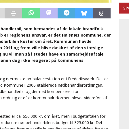
SP
handlerbil, som bemandes af de lokale brandfolk.
b er regionens ansvar, er det Halsnæs Kommune, der
andlerbilen koster om året. Kommunen havde
a 2011 og frem ville blive dækket af den statslige
 nu vil man så i stedet have en samarbejdsaftale
gionen dog ikke reageret på kommunens
og nærmeste ambulancestation er i Frederiksværk. Det er
ed Kommune i 2006 etablerede nødbehandlerordningen,
 nødbehandlerbil og dermed kompenserer for
 ordning er efter kommunalreformen blevet videreført af
sted er ca. 650.000 kr. om året, men i budgetaftalen for
ducere nødbehandlerbilens budget til 325.000 kr. Det
gifterne fremover ville kunne finansieres af tilskud fra den