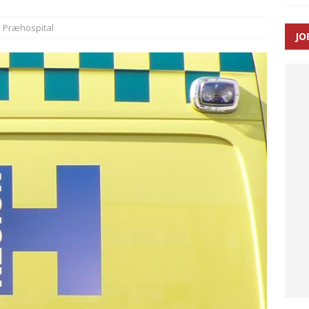
SEN
Præhospital
JO
 Udløb af sygetransporttilladelser kan sende 400.000 kørsler over
ITAL