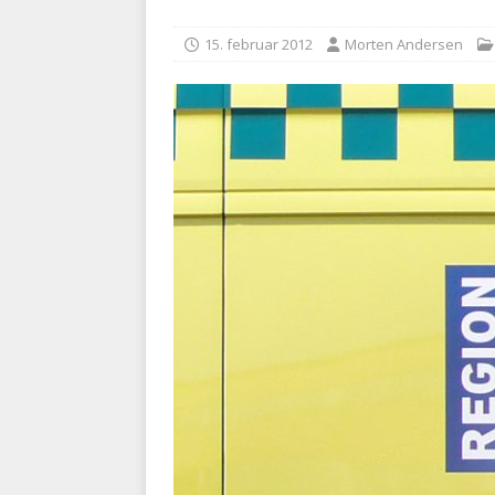
med at falde
BRANDVÆ
15. februar 2012
Morten Andersen
[ 5. august 2026 ]
Advarer:
i det offentlige
PRÆHOSP