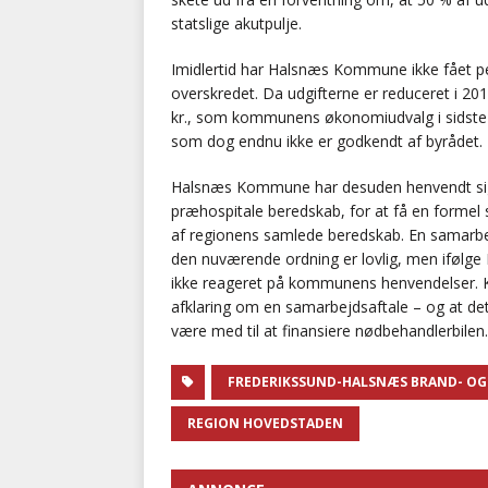
statslige akutpulje.
Imidlertid har Halsnæs Kommune ikke fået pe
overskredet. Da udgifterne er reduceret i 201
kr., som kommunens økonomiudvalg i sidste m
som dog endnu ikke er godkendt af byrådet.
Halsnæs Kommune har desuden henvendt sig 
præhospitale beredskab, for at få en formel 
af regionens samlede beredskab. En samarbe
den nuværende ordning er lovlig, men ifølg
ikke reageret på kommunens henvendelser. K
afklaring om en samarbejdsaftale – og at det
være med til at finansiere nødbehandlerbilen.
FREDERIKSSUND-HALSNÆS BRAND- OG
REGION HOVEDSTADEN