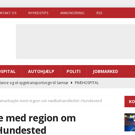
NTAKT OS
NYHEDSTIPS
ANNONCERING
RSS
SPITAL
AUTOHJÆLP
POLITI
JOBMARKED
ance og el-sygetransportvogn til Samsø
PRÆHOSPITAL
enerne brugte lidt længere tid på at komme af sted i 2025
amarbejde med region om nødbehandlerbil i Hundested
KO
g politiuddannelse skal ruste betjentene til mere kompleks
e med region om
 Hundested
ne driver flere brandstationer, mens Falcks andel fortsætter