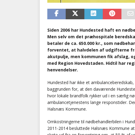
Siden 2006 har Hundested haft en nødbe
Men selv om det præhospitale beredska
betaler de ca. 650.000 kr., som nødbeh
forventet, at halvdelen af udgifterne fr
akutpulje, men kommunen fik afslag, og
med Region Hovedstaden. Hidtil har re
henvendelser.
Hundested har ikke et ambulanceberedskab, 
baggrunden for, at den daværende Hundest
hvor lokale brandfolk rykker ud i en særlig
ambulancetjenestens lange responstider. Den
Halsnæs Kommune.
Omkostningerne til nødbehandlerbilen i Hunde
2011-2014 besluttede Halsnæs Kommune at re
skete ud fra en forventning om, at 50 % af ud