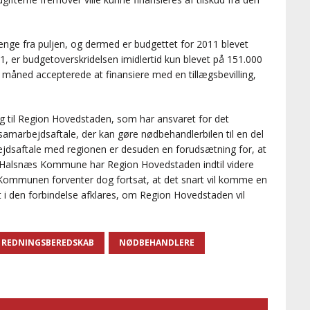
nge fra puljen, og dermed er budgettet for 2011 blevet
1, er budgetoverskridelsen imidlertid kun blevet på 151.000
åned accepterede at finansiere med en tillægsbevilling,
til Region Hovedstaden, som har ansvaret for det
samarbejdsaftale, der kan gøre nødbehandlerbilen til en del
jdsaftale med regionen er desuden en forudsætning for, at
e Halsnæs Kommune har Region Hovedstaden indtil videre
ommunen forventer dog fortsat, at det snart vil komme en
 i den forbindelse afklares, om Region Hovedstaden vil
 REDNINGSBEREDSKAB
NØDBEHANDLERE