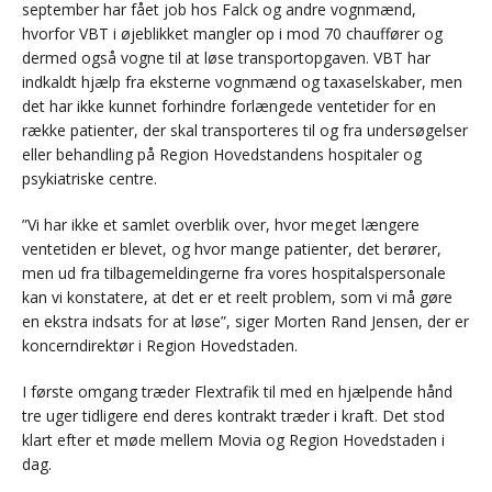
september har fået job hos Falck og andre vognmænd,
hvorfor VBT i øjeblikket mangler op i mod 70 chauffører og
dermed også vogne til at løse transportopgaven. VBT har
indkaldt hjælp fra eksterne vognmænd og taxaselskaber, men
det har ikke kunnet forhindre forlængede ventetider for en
række patienter, der skal transporteres til og fra undersøgelser
eller behandling på Region Hovedstandens hospitaler og
psykiatriske centre.
”Vi har ikke et samlet overblik over, hvor meget længere
ventetiden er blevet, og hvor mange patienter, det berører,
men ud fra tilbagemeldingerne fra vores hospitalspersonale
kan vi konstatere, at det er et reelt problem, som vi må gøre
en ekstra indsats for at løse”, siger Morten Rand Jensen, der er
koncerndirektør i Region Hovedstaden.
I første omgang træder Flextrafik til med en hjælpende hånd
tre uger tidligere end deres kontrakt træder i kraft. Det stod
klart efter et møde mellem Movia og Region Hovedstaden i
dag.