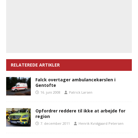
RELATEREDE ARTIKLER
Falck overtager ambulancekørslen i
Gentofte
16. juni 2008
Patrick Larsen
Opfordrer reddere til ikke at arbejde for
region
7. december 2011
Henrik Kvistgaard Petersen