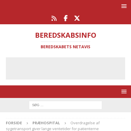
BEREDSKABSINFO
BEREDSKABETS NETAVIS
FORSIDE
PRÆHOSPITAL
Overdragelse af
sygetransport giver lange ventetider for patienterne