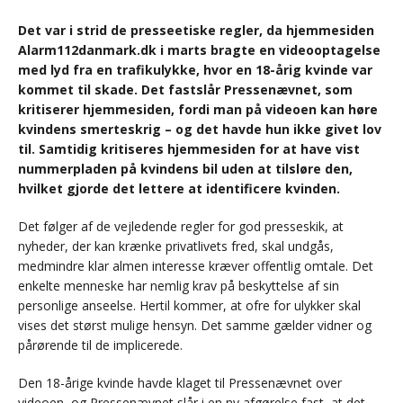
Det var i strid de presseetiske regler, da hjemmesiden
Alarm112danmark.dk i marts bragte en videooptagelse
med lyd fra en trafikulykke, hvor en 18-årig kvinde var
kommet til skade. Det fastslår Pressenævnet, som
kritiserer hjemmesiden, fordi man på videoen kan høre
kvindens smerteskrig – og det havde hun ikke givet lov
til. Samtidig kritiseres hjemmesiden for at have vist
nummerpladen på kvindens bil uden at tilsløre den,
hvilket gjorde det lettere at identificere kvinden.
Det følger af de vejledende regler for god presseskik, at
nyheder, der kan krænke privatlivets fred, skal undgås,
medmindre klar almen interesse kræver offentlig omtale. Det
enkelte menneske har nemlig krav på beskyttelse af sin
personlige anseelse. Hertil kommer, at ofre for ulykker skal
vises det størst mulige hensyn. Det samme gælder vidner og
pårørende til de implicerede.
Den 18-årige kvinde havde klaget til Pressenævnet over
videoen, og Pressenævnet slår i en ny afgørelse fast, at det