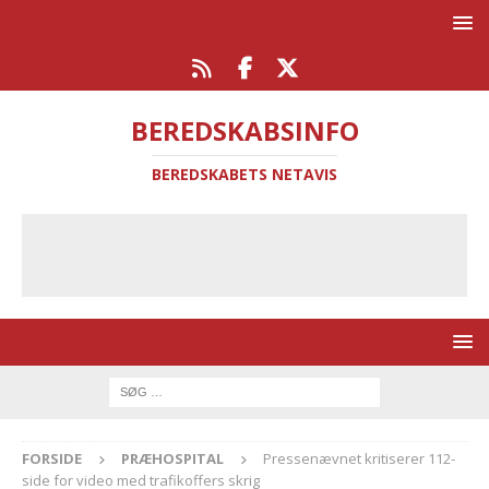
BEREDSKABSINFO
BEREDSKABETS NETAVIS
FORSIDE
PRÆHOSPITAL
Pressenævnet kritiserer 112-
side for video med trafikoffers skrig