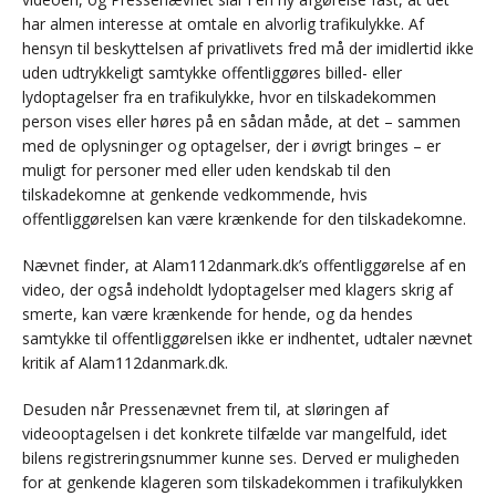
har almen interesse at omtale en alvorlig trafikulykke. Af
hensyn til beskyttelsen af privatlivets fred må der imidlertid ikke
uden udtrykkeligt samtykke offentliggøres billed- eller
lydoptagelser fra en trafikulykke, hvor en tilskadekommen
person vises eller høres på en sådan måde, at det – sammen
med de oplysninger og optagelser, der i øvrigt bringes – er
muligt for personer med eller uden kendskab til den
tilskadekomne at genkende vedkommende, hvis
offentliggørelsen kan være krænkende for den tilskadekomne.
Nævnet finder, at Alam112danmark.dk’s offentliggørelse af en
video, der også indeholdt lydoptagelser med klagers skrig af
smerte, kan være krænkende for hende, og da hendes
samtykke til offentliggørelsen ikke er indhentet, udtaler nævnet
kritik af Alam112danmark.dk.
Desuden når Pressenævnet frem til, at sløringen af
videooptagelsen i det konkrete tilfælde var mangelfuld, idet
bilens registreringsnummer kunne ses. Derved er muligheden
for at genkende klageren som tilskadekommen i trafikulykken