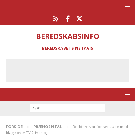
BEREDSKABSINFO
BEREDSKABETS NETAVIS
FORSIDE
PRÆHOSPITAL
Reddere var for sent ude med
klage over TV 2-indslag