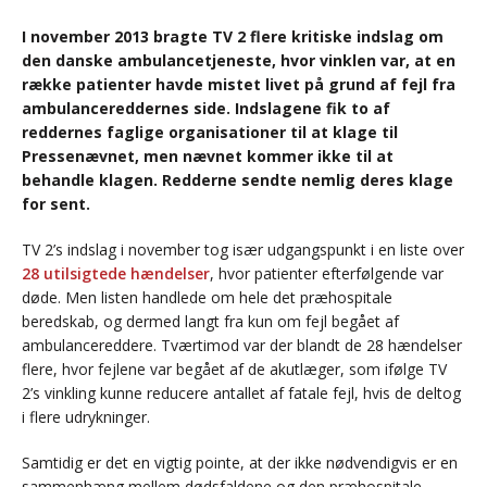
I november 2013 bragte TV 2 flere kritiske indslag om
den danske ambulancetjeneste, hvor vinklen var, at en
række patienter havde mistet livet på grund af fejl fra
ambulancereddernes side. Indslagene fik to af
reddernes faglige organisationer til at klage til
Pressenævnet, men nævnet kommer ikke til at
behandle klagen. Redderne sendte nemlig deres klage
for sent.
TV 2’s indslag i november tog især udgangspunkt i en liste over
28 utilsigtede hændelser
, hvor patienter efterfølgende var
døde. Men listen handlede om hele det præhospitale
beredskab, og dermed langt fra kun om fejl begået af
ambulancereddere. Tværtimod var der blandt de 28 hændelser
flere, hvor fejlene var begået af de akutlæger, som ifølge TV
2’s vinkling kunne reducere antallet af fatale fejl, hvis de deltog
i flere udrykninger.
Samtidig er det en vigtig pointe, at der ikke nødvendigvis er en
sammenhæng mellem dødsfaldene og den præhospitale