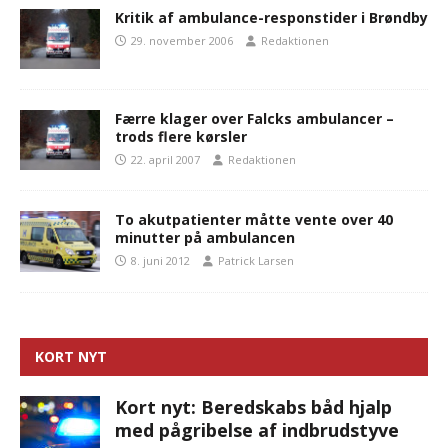
Kritik af ambulance-responstider i Brøndby
29. november 2006
Redaktionen
Færre klager over Falcks ambulancer –
trods flere kørsler
22. april 2007
Redaktionen
To akutpatienter måtte vente over 40
minutter på ambulancen
8. juni 2012
Patrick Larsen
KORT NYT
Kort nyt: Beredskabs båd hjalp
med pågribelse af indbrudstyve