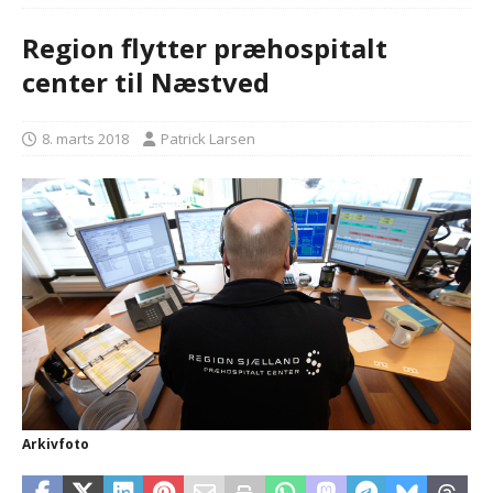
Region flytter præhospitalt
center til Næstved
8. marts 2018
Patrick Larsen
Arkivfoto