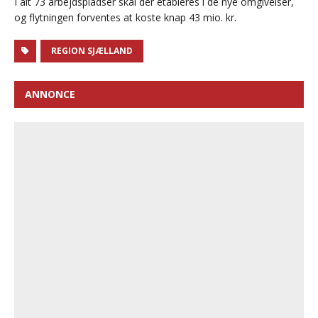
I alt 73 arbejdspladser skal der etableres i de nye omgivelser,
og flytningen forventes at koste knap 43 mio. kr.
REGION SJÆLLAND
ANNONCE