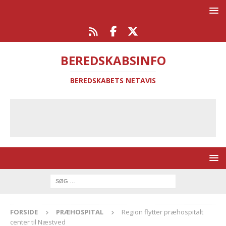
BEREDSKABSINFO
BEREDSKABETS NETAVIS
FORSIDE
PRÆHOSPITAL
Region flytter præhospitalt
center til Næstved