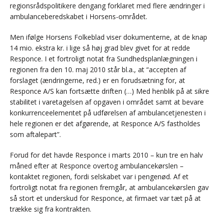
regionsrådspolitikere dengang forklaret med flere ændringer i
ambulanceberedskabet i Horsens-området.
Men ifølge Horsens Folkeblad viser dokumenterne, at de knap
14 mio. ekstra kr. i lige så høj grad blev givet for at redde
Responce. I et fortroligt notat fra Sundhedsplanlægningen i
regionen fra den 10. maj 2010 står bl.a., at “accepten af
forslaget (ændringerne, red.) er en forudsætning for, at
Responce A/S kan fortsætte driften (…) Med henblik på at sikre
stabilitet i varetagelsen af opgaven i området samt at bevare
konkurrenceelementet på udførelsen af ambulancetjenesten i
hele regionen er det afgørende, at Responce A/S fastholdes
som aftalepart”.
Forud for det havde Responce i marts 2010 – kun tre en halv
måned efter at Responce overtog ambulancekørslen –
kontaktet regionen, fordi selskabet var i pengenød. Af et
fortroligt notat fra regionen fremgår, at ambulancekørslen gav
så stort et underskud for Responce, at firmaet var tæt på at
trække sig fra kontrakten.