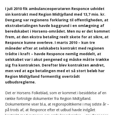
I juli 2010 fik ambulanceoperatøren Responce udvidet
sin kontrakt med Region Midtjylland med 13,7 mio. kr.
Dengang var regionens forklaring til offentligheden, at
ekstrabetalingen havde baggrund i en omlægning af
beredskabet i Horsens-området. Men nu er det kommet
frem, at den ekstra betaling reelt skete for at sikre, at
Responce kunne overleve. I marts 2010 – kun tre
måneder efter at selskabets kontrakt med regionen
trådte i kraft – havde Responce nemlig meddelt, at
selskabet var i akut pengenød og måske måtte trække
sig fra kontrakten. Derefter blev kontrakten ændret,
men ved at øge betalingen med et så stort beløb har
Region Midtjylland formentlig overtrådt
udbudsreglerne.
Det er Horsens Folkeblad, som er kommet i besiddelse af en
række fortrolige dokumenter fra Region Midtjylland.
Dokumenterne viser bl.a, at regionspolitikerne i maj sidste år –
på trods af, at Responce efter et udbud havde indgået