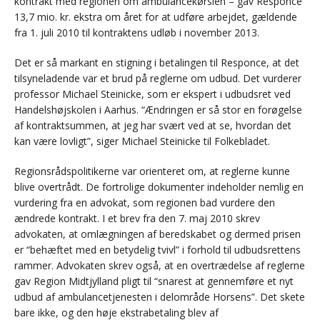
kontrakt med regionen om ambulancekørslen – gav Responce
13,7 mio. kr. ekstra om året for at udføre arbejdet, gældende
fra 1. juli 2010 til kontraktens udløb i november 2013.
Det er så markant en stigning i betalingen til Responce, at det
tilsyneladende var et brud på reglerne om udbud. Det vurderer
professor Michael Steinicke, som er ekspert i udbudsret ved
Handelshøjskolen i Aarhus. “Ændringen er så stor en forøgelse
af kontraktsummen, at jeg har svært ved at se, hvordan det
kan være lovligt”, siger Michael Steinicke til Folkebladet.
Regionsrådspolitikerne var orienteret om, at reglerne kunne
blive overtrådt. De fortrolige dokumenter indeholder nemlig en
vurdering fra en advokat, som regionen bad vurdere den
ændrede kontrakt. I et brev fra den 7. maj 2010 skrev
advokaten, at omlægningen af beredskabet og dermed prisen
er “behæftet med en betydelig tvivl” i forhold til udbudsrettens
rammer. Advokaten skrev også, at en overtrædelse af reglerne
gav Region Midtjylland pligt til “snarest at gennemføre et nyt
udbud af ambulancetjenesten i delområde Horsens”. Det skete
bare ikke, og den høje ekstrabetaling blev af