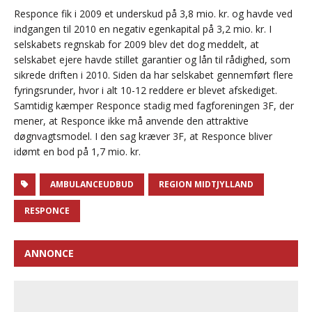
Responce fik i 2009 et underskud på 3,8 mio. kr. og havde ved
indgangen til 2010 en negativ egenkapital på 3,2 mio. kr. I
selskabets regnskab for 2009 blev det dog meddelt, at
selskabet ejere havde stillet garantier og lån til rådighed, som
sikrede driften i 2010. Siden da har selskabet gennemført flere
fyringsrunder, hvor i alt 10-12 reddere er blevet afskediget.
Samtidig kæmper Responce stadig med fagforeningen 3F, der
mener, at Responce ikke må anvende den attraktive
døgnvagtsmodel. I den sag kræver 3F, at Responce bliver
idømt en bod på 1,7 mio. kr.
AMBULANCEUDBUD
REGION MIDTJYLLAND
RESPONCE
ANNONCE