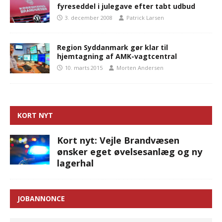
fyreseddel i julegave efter tabt udbud
3. december 2008
Patrick Larsen
Region Syddanmark gør klar til
hjemtagning af AMK-vagtcentral
10. marts 2015
Morten Andersen
KORT NYT
Kort nyt: Vejle Brandvæsen
ønsker eget øvelsesanlæg og ny
lagerhal
JOBANNONCE