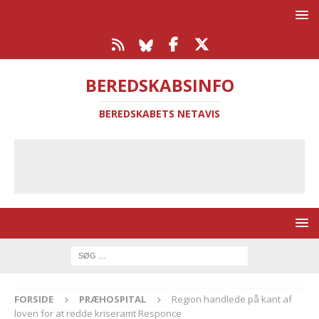
BEREDSKABSINFO
BEREDSKABETS NETAVIS
FORSIDE
PRÆHOSPITAL
Region handlede på kant af
loven for at redde kriseramt Responce