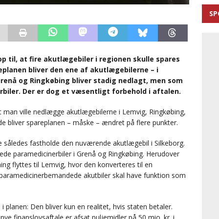
SP
 til, at fire akutlægebiler i regionen skulle spares
planen bliver den ene af akutlægebilerne – i
 Grenå og Ringkøbing bliver stadig nedlagt, men som
iler. Der er dog et væsentligt forbehold i aftalen.
t man ville nedlægge akutlægebilerne i Lemvig, Ringkøbing,
de bliver spareplanen – måske – ændret på flere punkter.
rne således fastholde den nuværende akutlægebil i Silkeborg.
de paramedicinerbiler i Grenå og Ringkøbing. Herudover
ng flyttes til Lemvig, hvor den konverteres til en
paramedicinerbemandede akutbiler skal have funktion som
i planen: Den bliver kun en realitet, hvis staten betaler.
nye finanslovsaftale er afsat puljemidler på 50 mio. kr. i