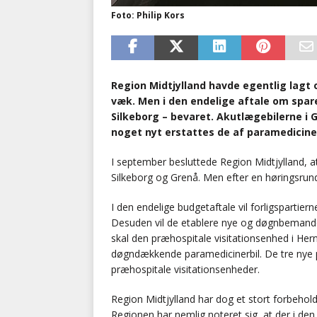
Foto: Philip Kors
Region Midtjylland havde egentlig lagt op
væk. Men i den endelige aftale om spare
Silkeborg – bevaret. Akutlægebilerne i
noget nyt erstattes de af paramedicinerb
I september besluttede Region Midtjylland, a
Silkeborg og Grenå. Men efter en høringsrun
I den endelige budgetaftale vil forligspartie
Desuden vil de etablere nye og døgnbemande
skal den præhospitale visitationsenhed i Herni
døgndækkende paramedicinerbil. De tre nye 
præhospitale visitationsenheder.
Region Midtjylland har dog et stort forbehold 
Regionen har nemlig noteret sig, at der i den 