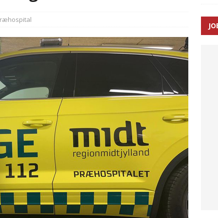
ance og el-sygetransportvogn til Samsø
PRÆHOSPITAL
ræhospital
JO
n: Tilbud på patienttransport kunne ikke ændres efter
TAL