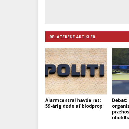
RELATEREDE ARTIKLER
Alarmcentral havde ret:
Debat: 
59-årig døde af blodprop
organi
præhosp
uholdb