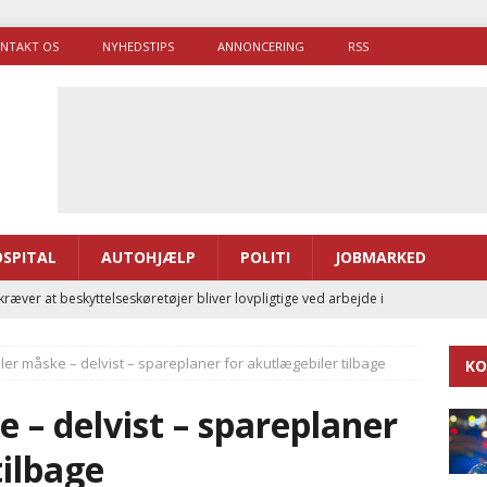
NTAKT OS
NYHEDSTIPS
ANNONCERING
RSS
SPITAL
AUTOHJÆLP
POLITI
JOBMARKED
ræver at beskyttelseskøretøjer bliver lovpligtige ved arbejde i
ller måske – delvist – spareplaner for akutlægebiler tilbage
KO
enernes gennemsnitlige responstid steg med 9 sekunder i 2025
 – delvist – spareplaner
 Udløb af sygetransporttilladelser kan sende 400.000 kørsler over
tilbage
ITAL