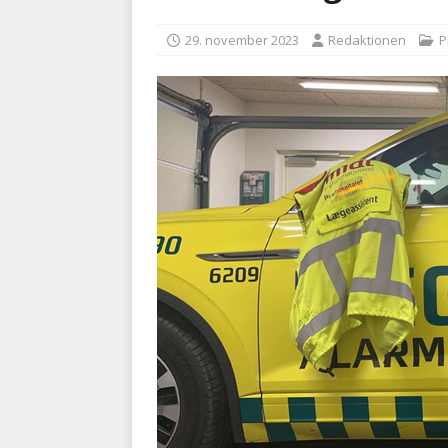
[ 5. august 2026 ]
Ny ambul
29. november 2023
Redaktionen
P
[ 8. august 2026 ]
Klagenæv
tilbudsfristen
PRÆHOSPI