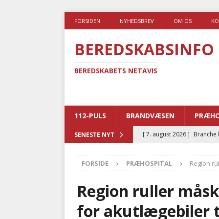
FORSIDEN
NYHEDSBREV
OM OS
KO
BEREDSKABSINFO
BEREDSKABETS NETAVIS
112-PULS
BRANDVÆSEN
PRÆHO
[ 7. august 2026 ]
Branche k
SENESTE NYT
nødsporet
AUTOHJÆLP
FORSIDE
PRÆHOSPITAL
Region ru
[ 6. august 2026 ]
Brandvæs
BRANDVÆSEN
Region ruller måske
[ 5. august 2026 ]
Advarer:
for akutlægebiler 
i det offentlige
PRÆHOSP