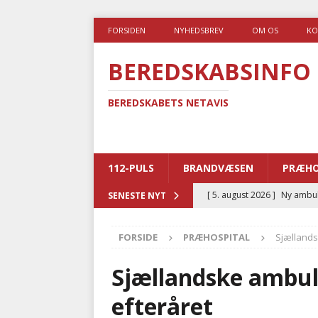
FORSIDEN
NYHEDSBREV
OM OS
KO
BEREDSKABSINFO
BEREDSKABETS NETAVIS
112-PULS
BRANDVÆSEN
PRÆHO
[ 5. august 2026 ]
Ny ambul
SENESTE NYT
[ 4. august 2026 ]
Brandvæs
FORSIDE
PRÆHOSPITAL
Sjællands
BRANDVÆSEN
[ 4. august 2026 ]
Ny treåri
Sjællandske ambula
kriminalitet
POLITI
efteråret
[ 3. august 2026 ]
Kommuner