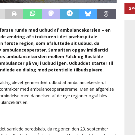
SP
 første runde med udbud af ambulancekørslen – en
de ændring af strukturen i det præhospitale
en første region, som afsluttede sit udbud, da
 ambulanceoperatør. Samariten opgav imidlertid
les ambulancekørslen mellem Falck og Roskilde
mbulancer på vej i udbud igen. Udbuddet starter til
indlede en dialog med potentielle tilbudsgivere.
t aldrig blevet gennemført udbud af ambulancekørslen. I
e kontrakter med ambulanceoperatørerne. Men en afgørelse
i forbindelse med dannelsen af de nye regioner også blev
ulancekørslen.
det samlede beredskab, da regionen den 23. september