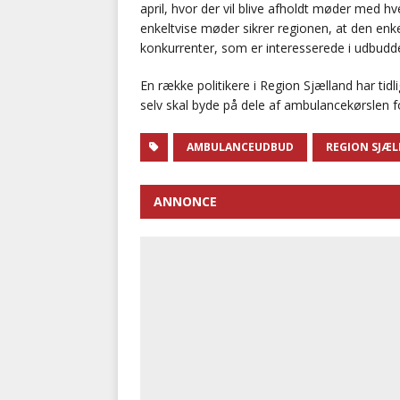
april, hvor der vil blive afholdt møder med h
enkeltvise møder sikrer regionen, at den enk
konkurrenter, som er interesserede i udbudde
En række politikere i Region Sjælland har tid
selv skal byde på dele af ambulancekørslen f
AMBULANCEUDBUD
REGION SJÆ
ANNONCE