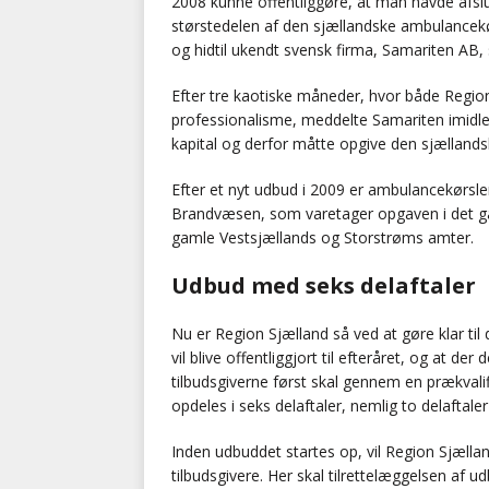
2008 kunne offentliggøre, at man havde afsl
størstedelen af den sjællandske ambulancekør
og hidtil ukendt svensk firma, Samariten AB, s
Efter tre kaotiske måneder, hvor både Region
professionalisme, meddelte Samariten imidle
kapital og derfor måtte opgive den sjælland
Efter et nyt udbud i 2009 er ambulancekørsle
Brandvæsen, som varetager opgaven i det ga
gamle Vestsjællands og Storstrøms amter.
Udbud med seks delaftaler
Nu er Region Sjælland så ved at gøre klar ti
vil blive offentliggjort til efteråret, og at 
tilbudsgiverne først skal gennem en prækvali
opdeles i seks delaftaler, nemlig to delaftale
Inden udbuddet startes op, vil Region Sjæll
tilbudsgivere. Her skal tilrettelæggelsen af u