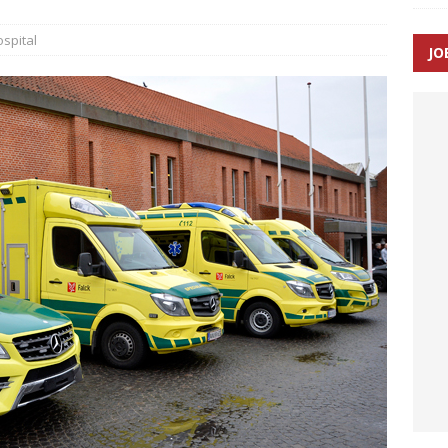
SEN
spital
JO
 Udløb af sygetransporttilladelser kan sende 400.000 kørsler over
ITAL