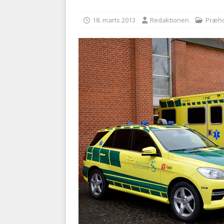
med at falde
BRANDVÆ
18. marts 2013
Redaktionen
Præho
[ 5. august 2026 ]
Advarer:
i det offentlige
PRÆHOSP