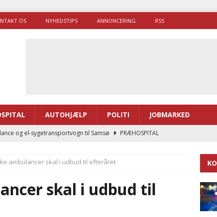
NTAKT OS
NYHEDSTIPS
ANNONCERING
RSS
SPITAL
AUTOHJÆLP
POLITI
JOBMARKED
ance og el-sygetransportvogn til Samsø
PRÆHOSPITAL
enerne brugte lidt længere tid på at komme af sted i 2025
ke ambulancer skal i udbud til efteråret
KO
g politiuddannelse skal ruste betjentene til mere kompleks
ncer skal i udbud til
ne driver flere brandstationer, mens Falcks andel fortsætter