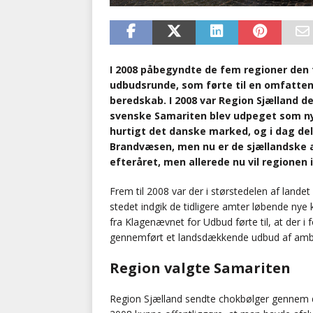
I 2008 påbegyndte de fem regioner den
udbudsrunde, som førte til en omfatten
beredskab. I 2008 var Region Sjælland d
svenske Samariten blev udpeget som ny
hurtigt det danske marked, og i dag de
Brandvæsen, men nu er de sjællandske a
efteråret, men allerede nu vil regionen 
Frem til 2008 var der i størstedelen af lande
stedet indgik de tidligere amter løbende ny
fra Klagenævnet for Udbud førte til, at der 
gennemført et landsdækkende udbud af amb
Region valgte Samariten
Region Sjælland sendte chokbølger gennem 