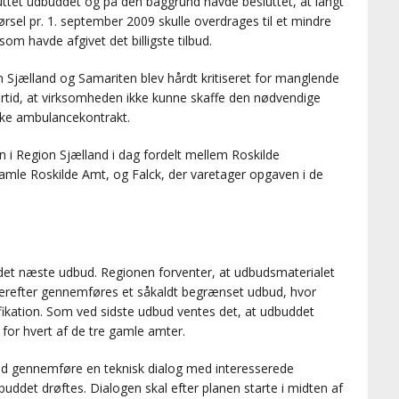
uttet udbuddet og på den baggrund havde besluttet, at langt
sel pr. 1. september 2009 skulle overdrages til et mindre
om havde afgivet det billigste tilbud.
 Sjælland og Samariten blev hårdt kritiseret for manglende
rtid, at virksomheden ikke kunne skaffe den nødvendige
ske ambulancekontrakt.
n i Region Sjælland i dag fordelt mellem Roskilde
mle Roskilde Amt, og Falck, der varetager opgaven i de
l det næste udbud. Regionen forventer, at udbudsmaterialet
der derefter gennemføres et såkaldt begrænset udbud, hvor
fikation. Som ved sidste udbud ventes det, at udbuddet
r for hvert af de tre gamle amter.
and gennemføre en teknisk dialog med interesserede
dbuddet drøftes. Dialogen skal efter planen starte i midten af