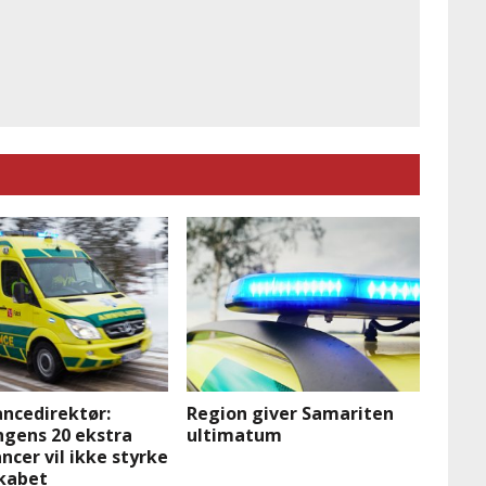
ncedirektør:
Region giver Samariten
ngens 20 ekstra
ultimatum
cer vil ikke styrke
kabet