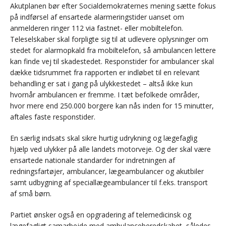
Akutplanen bør efter Socialdemokraternes mening sætte fokus
på indførsel af ensartede alarmeringstider uanset om
anmelderen ringer 112 via fastnet- eller mobiltelefon.
Teleselskaber skal forpligte sig til at udlevere oplysninger om
stedet for alarmopkald fra mobiltelefon, så ambulancen lettere
kan finde vej til skadestedet. Responstider for ambulancer skal
dække tidsrummet fra rapporten er indløbet til en relevant
behandling er sat i gang på ulykkestedet – altså ikke kun
hvornår ambulancen er fremme. I tæt befolkede områder,
hvor mere end 250.000 borgere kan nås inden for 15 minutter,
aftales faste responstider.
En særlig indsats skal sikre hurtig udrykning og lægefaglig
hjælp ved ulykker på alle landets motorveje. Og der skal være
ensartede nationale standarder for indretningen af
redningsfartøjer, ambulancer, lægeambulancer og akutbiler
samt udbygning af speciallægeambulancer til f.eks. transport
af små børn.
Partiet ønsker også en opgradering af telemedicinsk og
lægefagligt samarbejde med ambulanceberedskabet, således