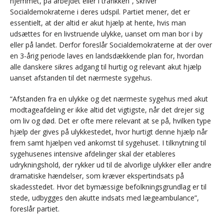
hjemmet, på arbejdet eller i trafikken”, skriver
Socialdemokraterne i deres udspil. Partiet mener, det er
essentielt, at der altid er akut hjælp at hente, hvis man
udsættes for en livstruende ulykke, uanset om man bor i by
eller på landet. Derfor foreslår Socialdemokraterne at der over
en 3-årig periode laves en landsdækkende plan for, hvordan
alle danskere sikres adgang til hurtig og relevant akut hjælp
uanset afstanden til det nærmeste sygehus.
“Afstanden fra en ulykke og det nærmeste sygehus med akut
modtageafdeling er ikke altid det vigtigste, når det drejer sig
om liv og død. Det er ofte mere relevant at se på, hvilken type
hjælp der gives på ulykkestedet, hvor hurtigt denne hjælp når
frem samt hjælpen ved ankomst til sygehuset. I tilknytning til
sygehusenes intensive afdelinger skal der etableres
udrykningshold, der rykker ud til de alvorlige ulykker eller andre
dramatiske hændelser, som kræver ekspertindsats på
skadesstedet. Hvor det bymæssige befolkningsgrundlag er til
stede, udbygges den akutte indsats med lægeambulance”,
foreslår partiet.