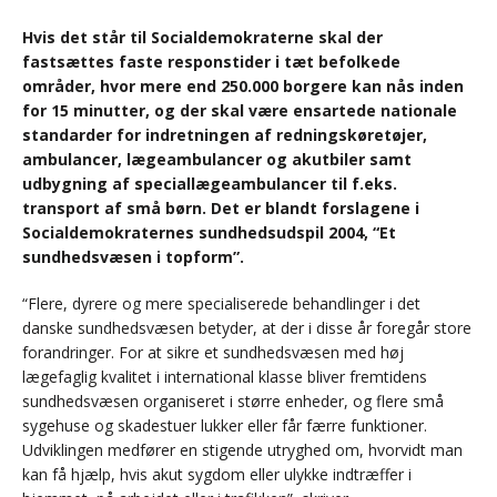
Hvis det står til Socialdemokraterne skal der
fastsættes faste responstider i tæt befolkede
områder, hvor mere end 250.000 borgere kan nås inden
for 15 minutter, og der skal være ensartede nationale
standarder for indretningen af redningskøretøjer,
ambulancer, lægeambulancer og akutbiler samt
udbygning af speciallægeambulancer til f.eks.
transport af små børn. Det er blandt forslagene i
Socialdemokraternes sundhedsudspil 2004, “Et
sundhedsvæsen i topform”.
“Flere, dyrere og mere specialiserede behandlinger i det
danske sundhedsvæsen betyder, at der i disse år foregår store
forandringer. For at sikre et sundhedsvæsen med høj
lægefaglig kvalitet i international klasse bliver fremtidens
sundhedsvæsen organiseret i større enheder, og flere små
sygehuse og skadestuer lukker eller får færre funktioner.
Udviklingen medfører en stigende utryghed om, hvorvidt man
kan få hjælp, hvis akut sygdom eller ulykke indtræffer i