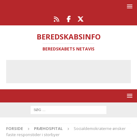
BEREDSKABSINFO
BEREDSKABETS NETAVIS
FORSIDE
PRÆHOSPITAL
Socialdemokraterne ønsker
faste responstider i storbyer