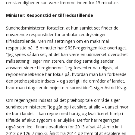
omstændigheder kan være fremme inden for 15 minutter.
Minister: Responstid er tilfredsstillende
Sundhedsministeren fortæller, at hun samlet set finder de
nuværende responstider for ambulanceudrykninger
tilfredsstillende. Men målsætningen om en maksimal
responstid på 15 minutter har SRSF-regeringen ikke overtaget.
”Jeg synes sådan set, at det kan være en udmærket overodnet
målsætning”, siger ministeren, der dog samtidig sender
ansvaret videre til regionerne: ”Jeg forventer naturligvis, at
regionerne løbende har fokus på, hvordan man kan forberede
den præhospitale indsats – og særligt i de områder af landet,
hvor man i dag ser de højeste responstider”, siger Astrid Krag.
Om regeringens indsats på det præhospitale område siger
sundhedsministeren: ”Jeg går op i at sikre, at alle – uanset hvor
de bor i landet – kan regne med hurtig og kvalificeret hjælp i
tilfælde af akut sygdom eller ulykke. Derfor har regeringen
også som led i finanslovaftalen for 2013 afsat 41,4 mio.kr. i
2013 og 126,7 mio.kr. årligt fra 2014 og frem til at etablere en