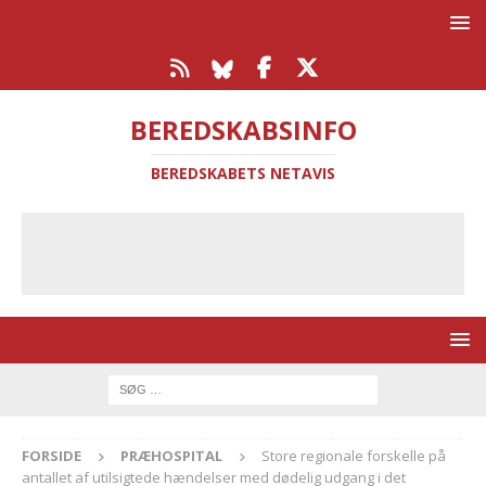
BEREDSKABSINFO
BEREDSKABETS NETAVIS
FORSIDE
PRÆHOSPITAL
Store regionale forskelle på
antallet af utilsigtede hændelser med dødelig udgang i det