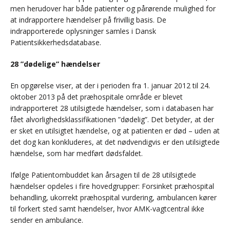
men herudover har både patienter og pårørende mulighed for
at indrapportere hændelser på frivillig basis. De
indrapporterede oplysninger samles i Dansk
Patientsikkerhedsdatabase.
28 ”dødelige” hændelser
En opgørelse viser, at der i perioden fra 1. januar 2012 til 24.
oktober 2013 på det præhospitale område er blevet
indrapporteret 28 utilsigtede hændelser, som i databasen har
fået alvorlighedsklassifikationen ”dødelig”. Det betyder, at der
er sket en utilsigtet hændelse, og at patienten er død – uden at
det dog kan konkluderes, at det nødvendigvis er den utilsigtede
hændelse, som har medført dødsfaldet.
Ifølge Patientombuddet kan årsagen til de 28 utilsigtede
hændelser opdeles i fire hovedgrupper: Forsinket præhospital
behandling, ukorrekt præhospital vurdering, ambulancen kører
til forkert sted samt hændelser, hvor AMK-vagtcentral ikke
sender en ambulance.