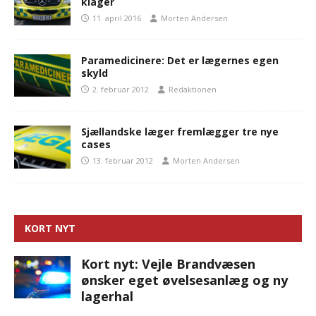
klager
11. april 2016
Morten Andersen
Paramedicinere: Det er lægernes egen
skyld
2. februar 2012
Redaktionen
Sjællandske læger fremlægger tre nye
cases
13. februar 2012
Morten Andersen
KORT NYT
Kort nyt: Vejle Brandvæsen
ønsker eget øvelsesanlæg og ny
lagerhal