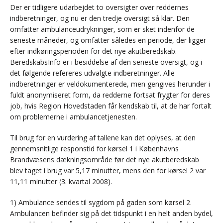
Der er tidligere udarbejdet to oversigter over reddernes
indberetninger, og nu er den tredje oversigt så klar. Den
omfatter ambulanceudrykninger, som er sket indenfor de
seneste måneder, og omfatter således en periode, der ligger
efter indkøringsperioden for det nye akutberedskab.
BeredskabsInfo er i besiddelse af den seneste oversigt, og i
det følgende refereres udvalgte indberetninger. Alle
indberetninger er veldokumenterede, men gengives herunder i
fuldt anonymiseret form, da redderne fortsat frygter for deres
job, hvis Region Hovedstaden får kendskab til, at de har fortalt
om problemerne i ambulancetjenesten.
Til brug for en vurdering af tallene kan det oplyses, at den
gennemsnitlige responstid for kørsel 1 i Københavns
Brandvæsens dækningsområde før det nye akutberedskab
blev taget i brug var 5,17 minutter, mens den for kørsel 2 var
11,11 minutter (3. kvartal 2008).
1) Ambulance sendes til sygdom på gaden som kørsel 2.
Ambulancen befinder sig på det tidspunkt i en helt anden bydel,