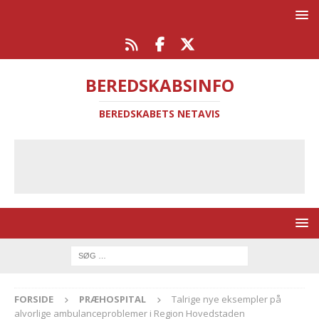
BEREDSKABSINFO
BEREDSKABETS NETAVIS
FORSIDE
PRÆHOSPITAL
Talrige nye eksempler på
alvorlige ambulanceproblemer i Region Hovedstaden