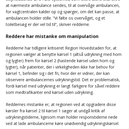
at nærmeste ambulance sendes, til at overvåge ambulancen,
for vagtcentralen kalder op og spørger, om det kan passe, at
ambulancen holder stille. ”Vi følte os overvåget, og et
toiletbesøg er der vel tid til”, skriver redderne.
Reddere har mistanke om manipulation
Redderne har tidligere kritiseret Region Hovedstaden for, at
regionen vælger at benytte kørsel 1 (altså udrykning med horn
og lygter) frem for kørsel 2 (hastende kørsel uden horn og
lygter), når patienter, der i virkeligheden ikke har behov for
kørsel 1, befinder sig i det fri, hvor der er vidner, der kan
observere ambulancernes udrykningstid. Det er problematisk,
fordi kørsel med udrykning er langt farligere for såvel reddere
som medtrafikanter end kørsel uden udrykning.
Reddernes mistanke er, at regionen ved at opgradere disse
kørsler fra kørsel 2 til kørsel 1 søger at undgå kritik af
udrykningstiderne, ligesom man holder responstiderne nede
ved at lade ambulancerne køre unødvendig udrykningskørsel.