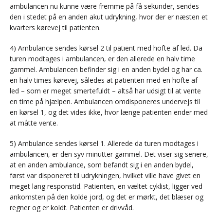
ambulancen nu kunne være fremme på få sekunder, sendes
den i stedet på en anden akut udrykning, hvor der er næsten et
kvarters kørevej til patienten.
4) Ambulance sendes kørsel 2 til patient med hofte af led. Da
turen modtages i ambulancen, er den allerede en halv time
gammel. Ambulancen befinder sig i en anden bydel og har ca.
en halv times kørevej, således at patienten med en hofte af
led – som er meget smertefuldt – altså har udsigt til at vente
en time på hjælpen. Ambulancen omdisponeres undervejs til
en kørsel 1, og det vides ikke, hvor længe patienten ender med
at måtte vente.
5) Ambulance sendes kørsel 1. Allerede da turen modtages i
ambulancen, er den syv minutter gammel. Det viser sig senere,
at en anden ambulance, som befandt sig i en anden bydel,
først var disponeret til udrykningen, hvilket ville have givet en
meget lang responstid. Patienten, en væltet cyklist, ligger ved
ankomsten på den kolde jord, og det er mørkt, det blæser og
regner og er koldt. Patienten er drivvåd.