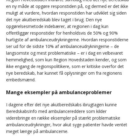
en ny måde at opgøre responstiden på, og dermed er det ikke
muligt at vurdere, hvordan responstiden har udviklet sig siden
det nye akutberedskab blev taget i brug. Den nye
opgørelsesmetode indebærer, at regionen i dag kun
offentliggør responstider for henholdsvis de 50% og 90%
hurtigste af ambulanceudrykningerne. Hvordan responstiderne
ser ud for de sidste 10% af ambulanceudrykningerne – de
langsomste og mest problematiske – er i dag en velbevaret
hemmelighed, som kun Region Hovedstaden kender, og som
ikke engang de regionspolitikere, som er kritiske overfor det
nye beredskab, har kunnet få oplysninger om fra regionens
embedsmænd.
Mange eksempler på ambulanceproblemer
I dagene efter det nye akutberedskabs ibrugtagen kunne
BeredskabsInfo med ambulancereddere som kilder
viderebringe en række eksempler på stærkt problematiske
ambulanceudrykninger, hvor akut syge patienter havde ventet
meget længe på ambulancerne.