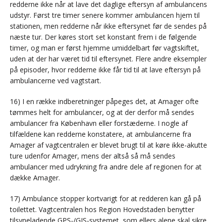
redderne ikke når at lave det daglige eftersyn af ambulancens
udstyr. Først tre timer senere kommer ambulancen hjem til
stationen, men redderne når ikke eftersynet før de sendes på
næste tur. Der køres stort set konstant frem i de følgende
timer, og man er først hjemme umiddelbart før vagtskiftet,
uden at der har været tid til eftersynet. Flere andre eksempler
på episoder, hvor redderne ikke får tid til at lave eftersyn på
ambulancerne ved vagtstart.
16) I en række indberetninger påpeges det, at Amager ofte
tømmes helt for ambulancer, og at der derfor må sendes
ambulancer fra København eller forstæderne. I nogle af
tilfældene kan redderne konstatere, at ambulancerne fra
Amager af vagtcentralen er blevet brugt til at køre ikke-akutte
ture udenfor Amager, mens der altså så må sendes
ambulancer med udrykning fra andre dele af regionen for at
dække Amager.
17) Ambulance stopper kortvarigt for at redderen kan gå på
toilettet. Vagtcentralen hos Region Hovedstaden benytter
tilsyneladende GPS-/GIS-systemet, som ellers alene skal sikre