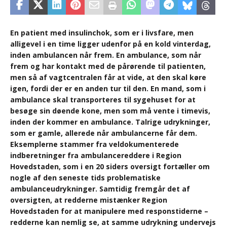
En patient med insulinchok, som er i livsfare, men
alligevel i en time ligger udenfor på en kold vinterdag,
inden ambulancen når frem. En ambulance, som når
frem og har kontakt med de pårørende til patienten,
men så af vagtcentralen får at vide, at den skal køre
igen, fordi der er en anden tur til den. En mand, som i
ambulance skal transporteres til sygehuset for at
besøge sin døende kone, men som må vente i timevis,
inden der kommer en ambulance. Talrige udrykninger,
som er gamle, allerede når ambulancerne får dem.
Eksemplerne stammer fra veldokumenterede
indberetninger fra ambulancereddere i Region
Hovedstaden, som i en 20 siders oversigt fortæller om
nogle af den seneste tids problematiske
ambulanceudrykninger. Samtidig fremgår det af
oversigten, at redderne mistænker Region
Hovedstaden for at manipulere med responstiderne –
redderne kan nemlig se, at samme udrykning undervejs