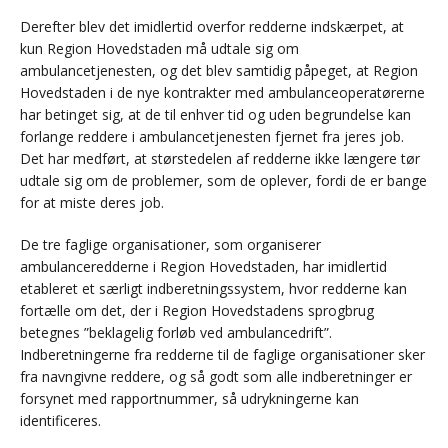
Derefter blev det imidlertid overfor redderne indskærpet, at
kun Region Hovedstaden må udtale sig om
ambulancetjenesten, og det blev samtidig påpeget, at Region
Hovedstaden i de nye kontrakter med ambulanceoperatørerne
har betinget sig, at de til enhver tid og uden begrundelse kan
forlange reddere i ambulancetjenesten fjernet fra jeres job.
Det har medført, at størstedelen af redderne ikke længere tør
udtale sig om de problemer, som de oplever, fordi de er bange
for at miste deres job.
De tre faglige organisationer, som organiserer
ambulanceredderne i Region Hovedstaden, har imidlertid
etableret et særligt indberetningssystem, hvor redderne kan
fortælle om det, der i Region Hovedstadens sprogbrug
betegnes ”beklagelig forløb ved ambulancedrift”.
Indberetningerne fra redderne til de faglige organisationer sker
fra navngivne reddere, og så godt som alle indberetninger er
forsynet med rapportnummer, så udrykningerne kan
identificeres.