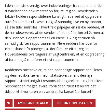
I den seneste oversigt over indberetninger fra redderne er der
tilsyneladende dokumentation for, at Region Hovedstaden
faktisk holder responstiderne kunstigt nede ved at opgradere
ture fra kørsel 2 til kørsel 1 og så samtidig lave en ny rapport,
så alle tider nulstilles. I hvert fald påpeger en række reddere, at
de har observeret, at de sendes af sted på en kørsel 2, men at
den undervejs opgraderes til en kørsel 1 – og at turen så
samtidig skifter rapportnummer. Flere reddere har overfor
BeredskabsInfo påpeget, at det først er efter Region
Hovedstadens overtagelse af vagtcentralen, at en opgradering
af turen også medfører et nyt rapportnummer.
Reddernes mistanke er, at den oprindelige rapport annulleres
og dermed ikke tæller med i statistikken, mens den nye
rapport i stedet indgår i responstidsopgørelsen – og her bliver
responstiden meget lavere, fordi tiden først tæller fra det
tidspunkt, hvor turen blev ændret fra kørsel 2 til kørsel 1.
AMBULANCEKLAGER
REGION HOVEDSTADEN