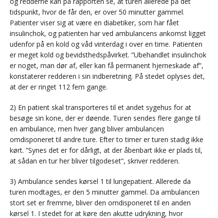
og redderne kan på rapporten se, at turen allerede på det
tidspunkt, hvor de får den, er over 50 minutter gammel.
Patienter viser sig at være en diabetiker, som har fået
insulinchok, og patienten har ved ambulancens ankomst ligget
udenfor på en kold og våd vinterdag i over en time. Patienten
er meget kold og bevidsthedspåvirket. ”Ubehandlet insulinchok
er noget, man dør af, eller kan få permanent hjerneskade af”,
konstaterer redderen i sin indberetning. På stedet oplyses det,
at der er ringet 112 fem gange.
2) En patient skal transporteres til et andet sygehus for at
besøge sin kone, der er døende. Turen sendes flere gange til
en ambulance, men hver gang bliver ambulancen
omdisponeret til andre ture. Efter to timer er turen stadig ikke
kørt. ”Synes det er for dårligt, at der åbenbart ikke er plads til,
at sådan en tur her bliver tilgodeset”, skriver redderen.
3) Ambulance sendes kørsel 1 til lungepatient. Allerede da
turen modtages, er den 5 minutter gammel. Da ambulancen
stort set er fremme, bliver den omdisponeret til en anden
kørsel 1. I stedet for at køre den akutte udrykning, hvor