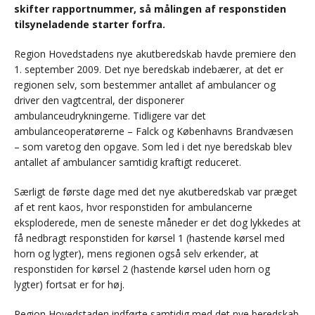
skifter rapportnummer, så målingen af responstiden
tilsyneladende starter forfra.
Region Hovedstadens nye akutberedskab havde premiere den
1. september 2009. Det nye beredskab indebærer, at det er
regionen selv, som bestemmer antallet af ambulancer og
driver den vagtcentral, der disponerer
ambulanceudrykningerne. Tidligere var det
ambulanceoperatørerne – Falck og Københavns Brandvæsen
– som varetog den opgave. Som led i det nye beredskab blev
antallet af ambulancer samtidig kraftigt reduceret.
Særligt de første dage med det nye akutberedskab var præget
af et rent kaos, hvor responstiden for ambulancerne
eksploderede, men de seneste måneder er det dog lykkedes at
få nedbragt responstiden for kørsel 1 (hastende kørsel med
horn og lygter), mens regionen også selv erkender, at
responstiden for kørsel 2 (hastende kørsel uden horn og
lygter) fortsat er for høj.
Region Hovedstaden indførte samtidig med det nye beredskab