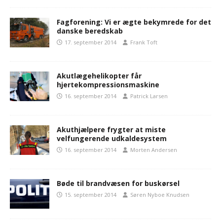
Fagforening: Vi er ægte bekymrede for det
danske beredskab
17. september 2014
Frank Toft
Akutlægehelikopter får
hjertekompressionsmaskine
16. september 2014
Patrick Larsen
Akuthjælpere frygter at miste
velfungerende udkaldesystem
16. september 2014
Morten Andersen
Bøde til brandvæsen for buskørsel
15. september 2014
Søren Nyboe Knudsen