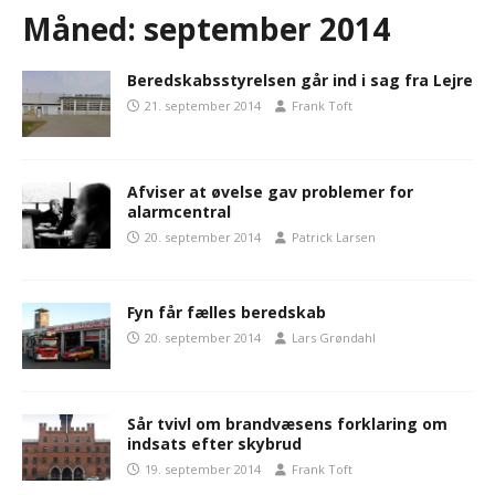
Måned:
september 2014
Beredskabsstyrelsen går ind i sag fra Lejre
21. september 2014
Frank Toft
Afviser at øvelse gav problemer for
alarmcentral
20. september 2014
Patrick Larsen
Fyn får fælles beredskab
20. september 2014
Lars Grøndahl
Sår tvivl om brandvæsens forklaring om
indsats efter skybrud
19. september 2014
Frank Toft