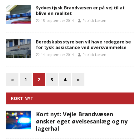
Sydvestjysk Brandvæsen er på vej til at
blive en realitet
15. september 2014
Patrick Larsen
Beredskabsstyrelsen vil have redegørelse
for tysk assistance ved oversvømmelse
14. september 2014
Patrick Larsen
«
1
2
3
4
»
KORT NYT
Kort nyt: Vejle Brandvæsen
ønsker eget øvelsesanlæg og ny
lagerhal