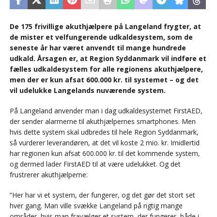
De 175 frivillige akuthjælpere på Langeland frygter, at
de mister et velfungerende udkaldesystem, som de
seneste år har været anvendt til mange hundrede
udkald. Årsagen er, at Region Syddanmark vil indføre et
fælles udkaldesystem for alle regionens akuthjælpere,
men der er kun afsat 600.000 kr. til systemet – og det
vil udelukke Langelands nuværende system.
På Langeland anvender man i dag udkaldesystemet FirstAED,
der sender alarmerne til akuthjælpernes smartphones. Men
hvis dette system skal udbredes til hele Region Syddanmark,
så vurderer leverandøren, at det vil koste 2 mio. kr. Imidlertid
har regionen kun afsat 600.000 kr. til det kommende system,
og dermed lader FirstAED til at være udelukket. Og det
frustrerer akuthjælperne:
”Her har vi et system, der fungerer, og det gør det stort set
hver gang. Man ville svække Langeland på rigtig mange
områder, hvis man fravælger et system, der fungerer, både i