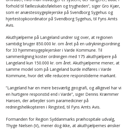
forhold til fællesskabsfølelsen og trygheden”, siger Gro Kjær,
som er anæstesisygeplejerske på Svendborg Sygehus og
hjertestopkoordinator på Svendborg Sygehus, til Fyns Amts
Avis.
Akuthjælperne på Langeland undrer sig over, at regionen
samtidig bruger 850.000 kr. om året på en udrykningsordning
for 33 hjemmesygeplejersker i Varde Kommune. Til
sammenligning koster ordningen med 175 akuthjælpere på
Langeland kun 150.000 kr. om året. Akuthjælperne mener, at
samme model som på Langeland burde indføres i Varde
Kommune, hvor det ville reducere responstiderne markant.
”Langeland har en mere besværlig geografi, og alligevel har vi
en hurtigere responstid end i Varde”, siger Dennis Kræmmer
Hansen, der arbejder som paramediciner på
redningshelikopteren i Ringsted, til Fyns Amts Avis.
Formanden for Region Syddanmarks præhospitale udvalg,
Thyge Nielsen (V), mener dog ikke, at akuthjælpernes ønsker