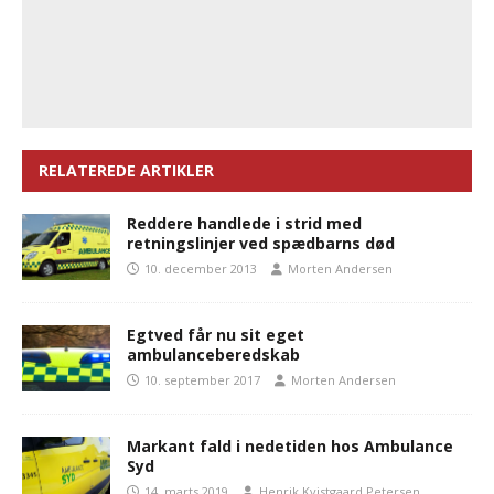
RELATEREDE ARTIKLER
Reddere handlede i strid med
retningslinjer ved spædbarns død
10. december 2013
Morten Andersen
Egtved får nu sit eget
ambulanceberedskab
10. september 2017
Morten Andersen
Markant fald i nedetiden hos Ambulance
Syd
14. marts 2019
Henrik Kvistgaard Petersen