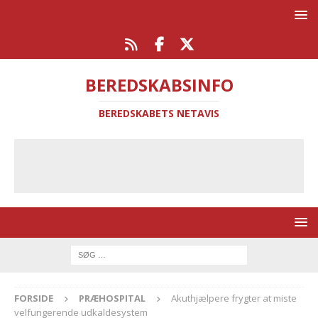
BEREDSKABSINFO
BEREDSKABETS NETAVIS
FORSIDE
PRÆHOSPITAL
Akuthjælpere frygter at miste
velfungerende udkaldesystem