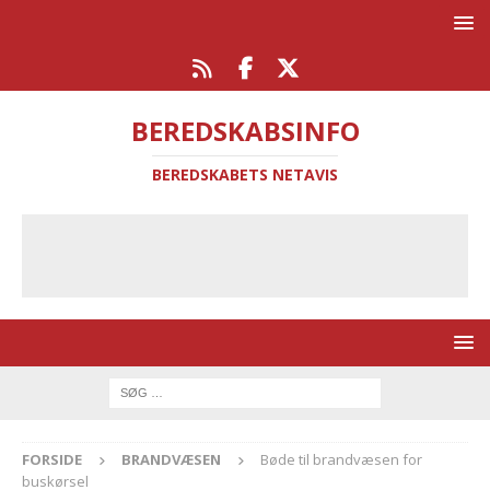
BEREDSKABSINFO
BEREDSKABETS NETAVIS
FORSIDE
BRANDVÆSEN
Bøde til brandvæsen for
buskørsel