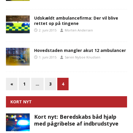
Udskældt ambulancefirma: Der vil blive
rettet op på tingene
2. juni 2015
Morten Andersen
Hovedstaden mangler akut 12 ambulancer
1. juni 2015
Søren Nyboe Knudsen
«
1
…
3
4
KORT NYT
Kort nyt: Beredskabs båd hjalp
med pågribelse af indbrudstyve