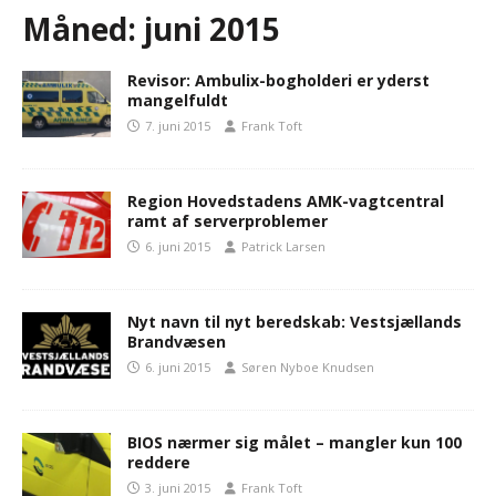
Måned:
juni 2015
Revisor: Ambulix-bogholderi er yderst
mangelfuldt
7. juni 2015
Frank Toft
Region Hovedstadens AMK-vagtcentral
ramt af serverproblemer
6. juni 2015
Patrick Larsen
Nyt navn til nyt beredskab: Vestsjællands
Brandvæsen
6. juni 2015
Søren Nyboe Knudsen
BIOS nærmer sig målet – mangler kun 100
reddere
3. juni 2015
Frank Toft