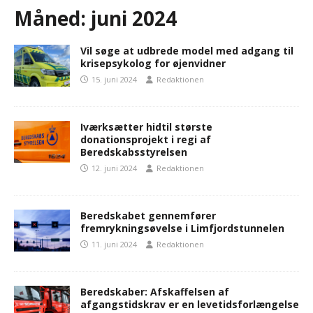
Måned:
juni 2024
Vil søge at udbrede model med adgang til
krisepsykolog for øjenvidner
15. juni 2024
Redaktionen
Iværksætter hidtil største
donationsprojekt i regi af
Beredskabsstyrelsen
12. juni 2024
Redaktionen
Beredskabet gennemfører
fremrykningsøvelse i Limfjordstunnelen
11. juni 2024
Redaktionen
Beredskaber: Afskaffelsen af
afgangstidskrav er en levetidsforlængelse