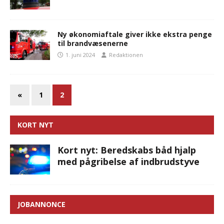
Ny økonomiaftale giver ikke ekstra penge
til brandvæsenerne
1. juni 2024
Redaktionen
«
1
2
KORT NYT
Kort nyt: Beredskabs båd hjalp
med pågribelse af indbrudstyve
JOBANNONCE