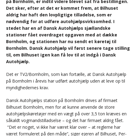
på Bornholm, er indtil videre blevet sat fra bestillingen.
Det sker, efter at det er kommet frem, at Bilhuset
aldrig har haft den lovpligtige tilladelse, som er
nødvendig for at udføre autohjælpsvirksomhed. I
stedet har en af Dansk Autohjælps sjællandske
stationer fået overdraget opgaven med at dække
Bornholm, og stationen har nu sendt et køretøj til
Bornholm. Dansk Autohjælp vil først senere tage stilling
til, om Bilhuset igen kan få lov til at indgå i Dansk
Autohjælp.
Det er TV2/Bornholm, som kan fortælle, at Dansk Autohjælp
på Bornholm i årevis har udført autohjælp uden at leve op til
myndighedernes krav.
Dansk Autohjælps station på Bornholm drives af firmaet
Bilhuset Bornholm, men for at kunne anvende de store
autohjælpskøretøjer med en vægt på over 3,5 ton kræves en
såkaldt vogmandstilladselse – og det har firmaet aldrig fået.
“Det er noget, vi ikke har været klar over – at reglerne har
været formuleret på den måde”, siger ejeren af Bilhuset, Per-