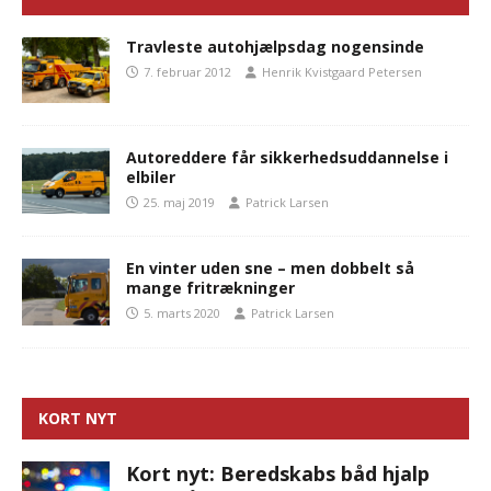
Travleste autohjælpsdag nogensinde
7. februar 2012
Henrik Kvistgaard Petersen
Autoreddere får sikkerhedsuddannelse i
elbiler
25. maj 2019
Patrick Larsen
En vinter uden sne – men dobbelt så
mange fritrækninger
5. marts 2020
Patrick Larsen
KORT NYT
Kort nyt: Beredskabs båd hjalp