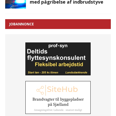
med pågribelse af indbrudstyve
JOBANNONCE